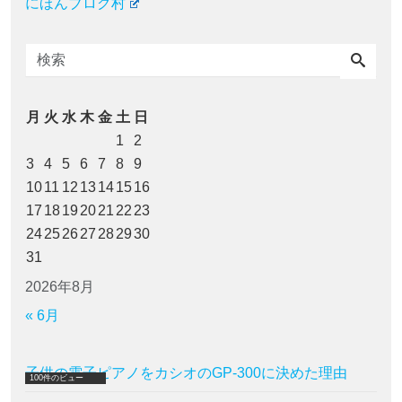
にほんブログ村
月
火
水
木
金
土
日
1
2
3
4
5
6
7
8
9
10
11
12
13
14
15
16
17
18
19
20
21
22
23
24
25
26
27
28
29
30
31
2026年8月
« 6月
子供の電子ピアノをカシオのGP-300に決めた理由
100件のビュー