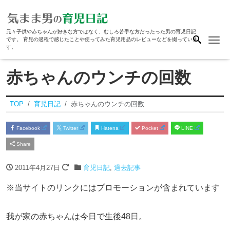
元々子供や赤ちゃんが好きな方ではなく、むしろ苦手な方だったった男の育児日記
Me
です。 育児の過程で感じたことや使ってみた育児用品のレビューなどを綴っていま
す。
赤ちゃんのウンチの回数
TOP
育児日記
赤ちゃんのウンチの回数
Facebook
Twitter
Hatena
Pocket
LINE
Share
2011年4月27日
育児日記
,
過去記事
※当サイトのリンクにはプロモーションが含まれています
我が家の赤ちゃんは今日で生後48日。