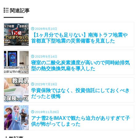
関連記事
2026年6月10日
【1ヶ月分でも足りない】南海トラフ地震や
首都直下型地震の災害備蓄を見直した
2023年9月14日
寝室の二酸化炭素濃度が高いので同時給排気
型の熱交換換気扇を導入した
2023年7月19日
学資保険ではなく、投資信託にしておくべき
だったと後悔
2019年11月28日
アナ雪2をIMAXで観たら迫力がありすぎて子
供が怖がってしまった