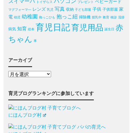
パソコン
スイマーバ
ベビーガード
トイザらス
プレゼント
写真
レンズ
子供
家
収納
子供部屋
マグフォーマ―
乳児
子ども部屋
幼稚園
抱っこ紐
電
掃除機
幼児
抱っこひも
授乳中
教育
検診
湿疹
育児日記
育児用品
赤
知育
病気
絵本
誕生日
ちゃん
車
アーカイブ
育児ブログランキングに参加しています
にほんブログ村