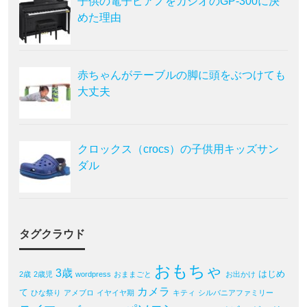
子供の電子ピアノをカシオのGP-300に決
めた理由
赤ちゃんがテーブルの脚に頭をぶつけても
大丈夫
クロックス（crocs）の子供用キッズサン
ダル
タグクラウド
おもちゃ
3歳
はじめ
2歳
2歳児
wordpress
おままごと
お出かけ
カメラ
て
ひな祭り
アメブロ
イヤイヤ期
キティ
シルバニアファミリー