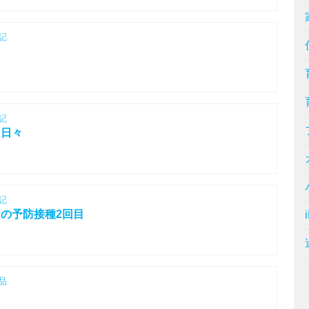
記
記
る日々
記
の予防接種2回目
品