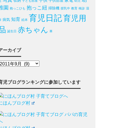
写真
幼
子供
家電
収納
子供部屋
児
子ども部屋
幼児
稚園
抱っこ紐
掃除機
抱っこひも
授乳中
教育
検診
湿
育児日記
育児用
知育
病気
疹
絵本
品
赤ちゃん
誕生日
車
アーカイブ
育児ブログランキングに参加しています
にほんブログ村