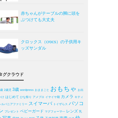
赤ちゃんがテーブルの脚に頭を
ぶつけても大丈夫
クロックス（crocs）の子供用キ
ッズサンダル
タグクラウド
おもちゃ
3歳
2歳
2歳児
wordpress
おままごと
お出
カメラ
はじめて
かけ
ひな祭り
アメブロ
イヤイヤ期
キティ
パソコ
スイマーバ
シルバニアファミリー
トイザらス
ン
ベビーガード
レンズ
プレゼント
マグフォーマ―
乳