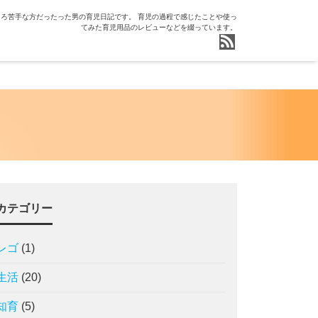
ろ苦手な方だったった男の育児日記です。 育児の過程で感じたことや使っ
てみた育児用品のレビューなどを綴っています。
カテゴリー
レゴ
(1)
生活
(20)
知育
(5)