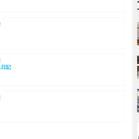
記
記
れ日記
記