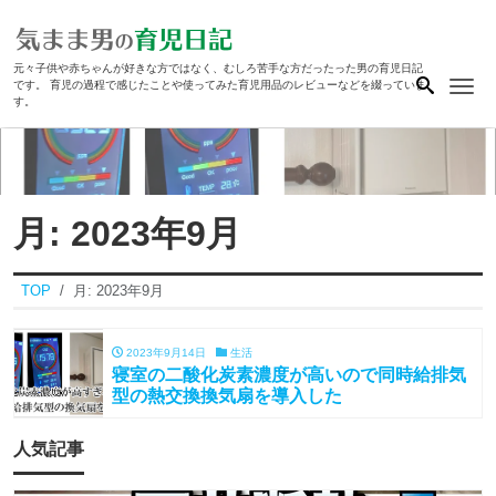
元々子供や赤ちゃんが好きな方ではなく、むしろ苦手な方だったった男の育児日記
Me
です。 育児の過程で感じたことや使ってみた育児用品のレビューなどを綴っていま
す。
月:
2023年9月
TOP
月:
2023年9月
2023年9月14日
生活
寝室の二酸化炭素濃度が高いので同時給排気
型の熱交換換気扇を導入した
人気記事