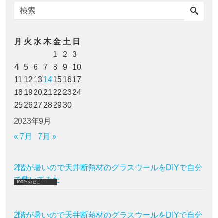
月
火
水
木
金
土
日
1
2
3
4
5
6
7
8
9
10
11
12
13
14
15
16
17
18
19
20
21
22
23
24
25
26
27
28
29
30
2023年9月
« 7月
7月 »
2階が暑いので天井断熱材のグラスウールをDIYで自分
で敷いてみた
100件のビュー
2階が暑いので天井断熱材のグラスウールをDIYで自分