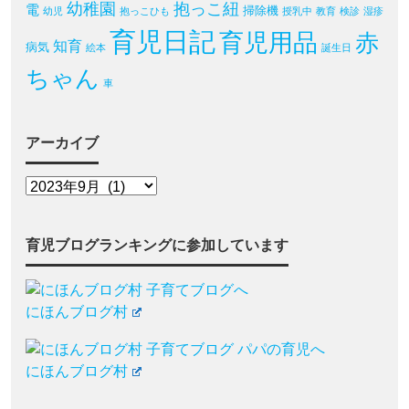
幼稚園
抱っこ紐
電
掃除機
幼児
抱っこひも
授乳中
教育
検診
湿疹
育児日記
育児用品
赤
知育
病気
絵本
誕生日
ちゃん
車
アーカイブ
育児ブログランキングに参加しています
にほんブログ村
にほんブログ村