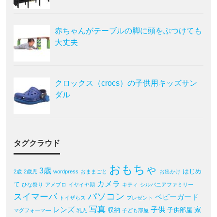
赤ちゃんがテーブルの脚に頭をぶつけても
大丈夫
クロックス（crocs）の子供用キッズサン
ダル
タグクラウド
おもちゃ
3歳
はじめ
2歳
2歳児
wordpress
おままごと
お出かけ
カメラ
て
ひな祭り
アメブロ
イヤイヤ期
キティ
シルバニアファミリー
パソコン
スイマーバ
ベビーガード
トイザらス
プレゼント
写真
レンズ
子供
家
収納
子供部屋
マグフォーマ―
乳児
子ども部屋