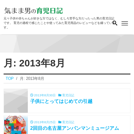
元々子供や赤ちゃんが好きな方ではなく、むしろ苦手な方だったった男の育児日記
Me
です。 育児の過程で感じたことや使ってみた育児用品のレビューなどを綴っていま
す。
月:
2013年8月
TOP
月:
2013年8月
2013年8月30日
育児日記
子供にとってはじめての引越
2013年8月25日
育児日記
2回目の名古屋アンパンマンミュージアム