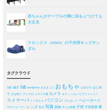
赤ちゃんがテーブルの脚に頭をぶつけても
大丈夫
クロックス（crocs）の子供用キッズサン
ダル
タグクラウド
おもちゃ
3歳
はじめ
2歳
2歳児
wordpress
おままごと
お出かけ
カメラ
て
ひな祭り
アメブロ
イヤイヤ期
キティ
シルバニアファミリー
パソコン
スイマーバ
ベビーガード
トイザらス
プレゼント
写真
レンズ
子供
家
収納
子供部屋
マグフォーマ―
乳児
子ども部屋