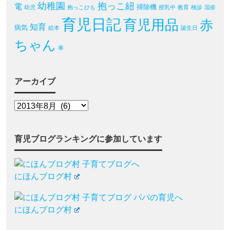
幼稚園
抱っこ紐
電
掃除機
幼児
抱っこひも
授乳中
教育
検診
湿疹
育児日記
育児用品
赤
知育
病気
絵本
誕生日
ちゃん
車
アーカイブ
育児ブログランキングに参加しています
にほんブログ村
にほんブログ村