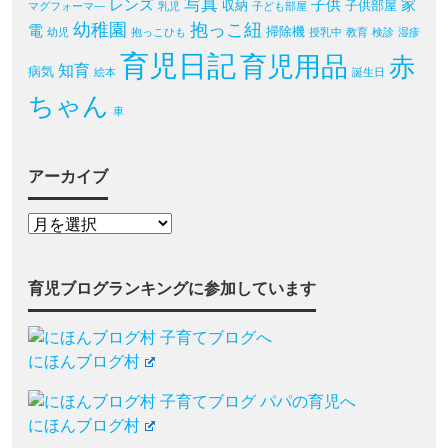
写真
レンズ
子供
家
収納
子供部屋
マグフォーマ―
乳児
子ども部屋
幼稚園
抱っこ紐
電
掃除機
幼児
抱っこひも
授乳中
教育
検診
湿疹
育児日記
育児用品
赤
知育
病気
絵本
誕生日
ちゃん
車
アーカイブ
育児ブログランキングに参加しています
にほんブログ村
にほんブログ村