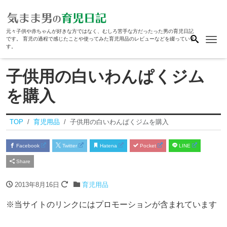
元々子供や赤ちゃんが好きな方ではなく、むしろ苦手な方だったった男の育児日記
Me
です。 育児の過程で感じたことや使ってみた育児用品のレビューなどを綴っていま
す。
子供用の白いわんぱくジム
を購入
TOP
育児用品
子供用の白いわんぱくジムを購入
Facebook
Twitter
Hatena
Pocket
LINE
Share
2013年8月16日
育児用品
※当サイトのリンクにはプロモーションが含まれています