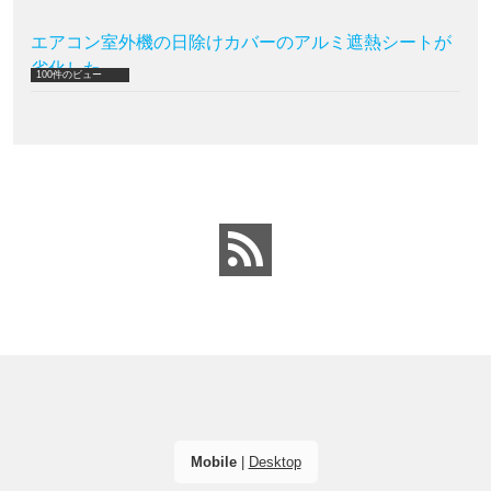
エアコン室外機の日除けカバーのアルミ遮熱シートが
劣化した
100件のビュー
Mobile
|
Desktop