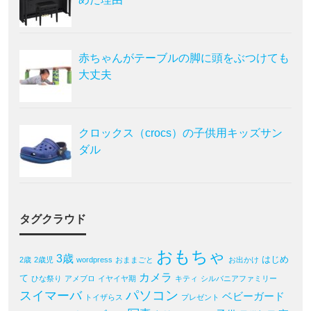
赤ちゃんがテーブルの脚に頭をぶつけても
大丈夫
クロックス（crocs）の子供用キッズサン
ダル
タグクラウド
おもちゃ
3歳
はじめ
2歳
2歳児
wordpress
おままごと
お出かけ
カメラ
て
ひな祭り
アメブロ
イヤイヤ期
キティ
シルバニアファミリー
パソコン
スイマーバ
ベビーガード
トイザらス
プレゼント