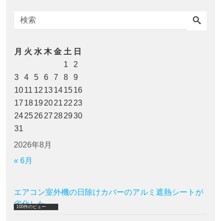
月
火
水
木
金
土
日
1
2
3
4
5
6
7
8
9
10
11
12
13
14
15
16
17
18
19
20
21
22
23
24
25
26
27
28
29
30
31
2026年8月
« 6月
エアコン室外機の日除けカバーのアルミ遮熱シートが
劣化した
100件のビュー