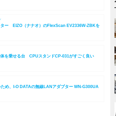
グ
EIZO（ナナオ）のFlexScan EV2336W-ZBKを
を乗せる台 CPUスタンドCP-031がすごく良い
め、I-O DATAの無線LANアダプター WN-G300UA