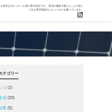
ろ苦手な方だったった男の育児日記です。 育児の過程で感じたことや使っ
てみた育児用品のレビューなどを綴っています。
カテゴリー
レゴ
(1)
生活
(20)
知育
(5)