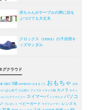
赤ちゃんがテーブルの脚に頭を
ぶつけても大丈夫
クロックス（crocs）の子供用キ
ッズサンダル
タグクラウド
おもちゃ
3歳
2歳
2歳児
wordpress
おままごと
お出
カメラ
はじめて
かけ
ひな祭り
アメブロ
イヤイヤ期
キティ
パソコ
スイマーバ
シルバニアファミリー
トイザらス
ン
ベビーガード
レンズ
プレゼント
マグフォーマ―
乳