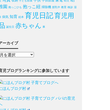
写真
幼
子供
家電
収納
子供部屋
児
子ども部屋
幼児
稚園
抱っこ紐
掃除機
抱っこひも
授乳中
教育
検診
湿
育児日記
育児用
知育
病気
疹
絵本
品
赤ちゃん
誕生日
車
アーカイブ
育児ブログランキングに参加しています
にほんブログ村