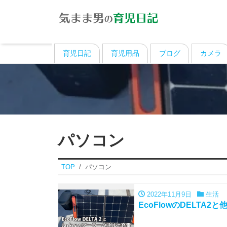
育児日記
育児用品
ブログ
カメラ
パソコン
TOP
パソコン
2022年11月9日
生活
EcoFlowのDELTA