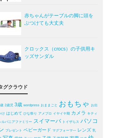
赤ちゃんがテーブルの脚に頭を
ぶつけても大丈夫
クロックス（crocs）の子供用キ
ッズサンダル
タグクラウド
おもちゃ
3歳
2歳
2歳児
wordpress
おままごと
お出
カメラ
はじめて
かけ
ひな祭り
アメブロ
イヤイヤ期
キティ
パソコ
スイマーバ
シルバニアファミリー
トイザらス
ン
ベビーガード
レンズ
プレゼント
マグフォーマ―
乳