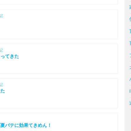
記
記
なってきた
記
きた
が夏バテに効果てきめん！