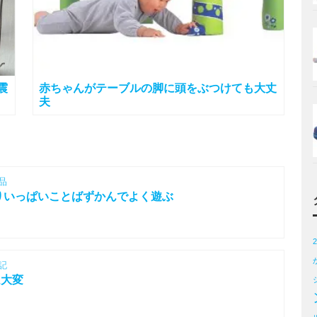
震
赤ちゃんがテーブルの脚に頭をぶつけても大丈
夫
品
りいっぱいことばずかんでよく遊ぶ
記
は大変