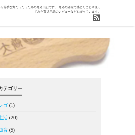
ろ苦手な方だったった男の育児日記です。 育児の過程で感じたことや使っ
てみた育児用品のレビューなどを綴っています。
カテゴリー
レゴ
(1)
生活
(20)
知育
(5)