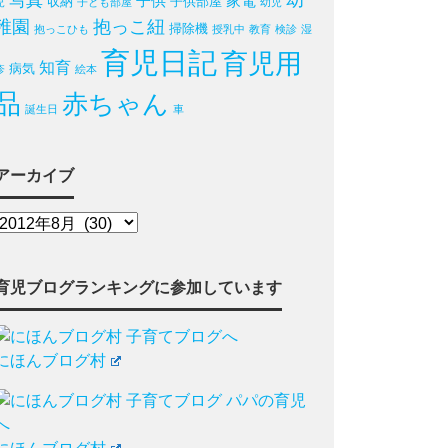
写真
幼
子供
家電
収納
子供部屋
児
子ども部屋
幼児
稚園
抱っこ紐
掃除機
抱っこひも
授乳中
教育
検診
湿
育児日記
育児用
知育
病気
疹
絵本
品
赤ちゃん
誕生日
車
アーカイブ
育児ブログランキングに参加しています
にほんブログ村