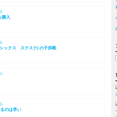
品
を購入
品
アシックス スクスク) の子供靴
記
た
品
わるのは早い