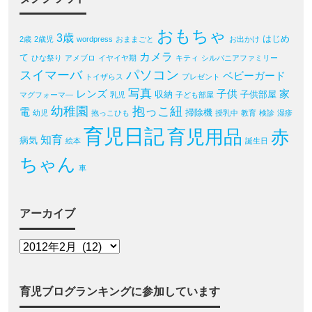
おもちゃ
3歳
はじめ
2歳
2歳児
wordpress
おままごと
お出かけ
カメラ
て
ひな祭り
アメブロ
イヤイヤ期
キティ
シルバニアファミリー
パソコン
スイマーバ
ベビーガード
トイザらス
プレゼント
写真
レンズ
子供
家
収納
子供部屋
マグフォーマ―
乳児
子ども部屋
幼稚園
抱っこ紐
電
掃除機
幼児
抱っこひも
授乳中
教育
検診
湿疹
育児日記
育児用品
赤
知育
病気
絵本
誕生日
ちゃん
車
アーカイブ
育児ブログランキングに参加しています