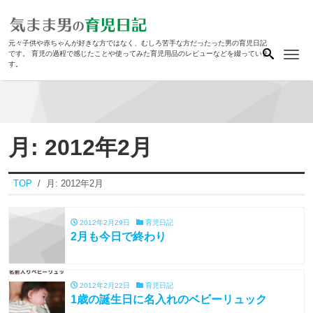
元々子供や赤ちゃんが好きな方ではなく、むしろ苦手な方だったった男の育児日記
Me
です。 育児の過程で感じたことや使ってみた育児用品のレビューなどを綴っていま
す。
月:
2012年2月
TOP
月:
2012年2月
2012年2月29日
育児日記
2月も今日で終わり
2012年2月22日
育児日記
1歳の誕生日に名入れのベビーリュック