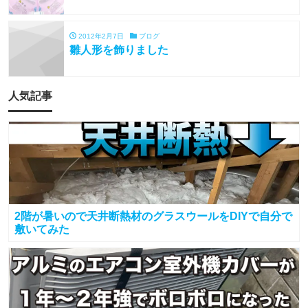
2012年2月7日
ブログ
雛人形を飾りました
人気記事
2階が暑いので天井断熱材のグラスウールをDIYで自分で
敷いてみた