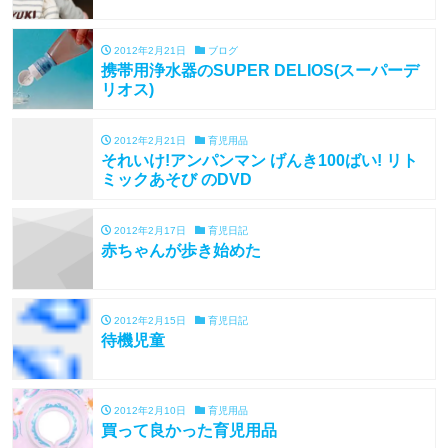
2012年2月21日
ブログ
携帯用浄水器のSUPER DELIOS(スーパーデ
リオス)
2012年2月21日
育児用品
それいけ!アンパンマン げんき100ばい! リト
ミックあそび のDVD
2012年2月17日
育児日記
赤ちゃんが歩き始めた
2012年2月15日
育児日記
待機児童
2012年2月10日
育児用品
買って良かった育児用品