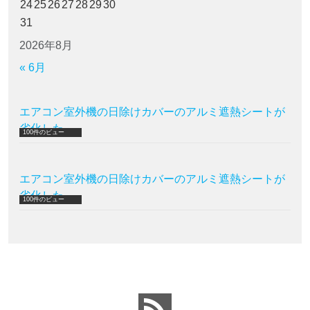
24
25
26
27
28
29
30
31
2026年8月
« 6月
エアコン室外機の日除けカバーのアルミ遮熱シートが
劣化した
100件のビュー
エアコン室外機の日除けカバーのアルミ遮熱シートが
劣化した
100件のビュー