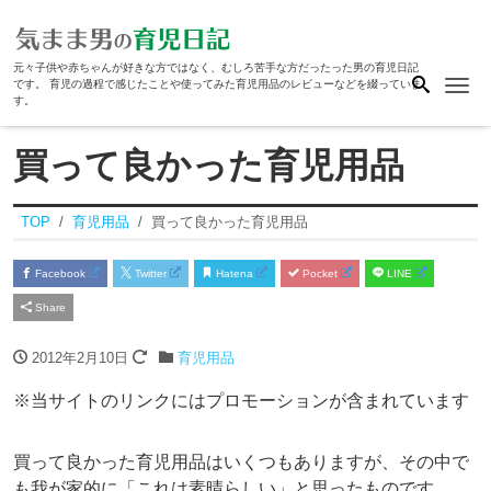
元々子供や赤ちゃんが好きな方ではなく、むしろ苦手な方だったった男の育児日記
Me
です。 育児の過程で感じたことや使ってみた育児用品のレビューなどを綴っていま
す。
買って良かった育児用品
TOP
育児用品
買って良かった育児用品
Facebook
Twitter
Hatena
Pocket
LINE
Share
2012年2月10日
育児用品
※当サイトのリンクにはプロモーションが含まれています
買って良かった育児用品はいくつもありますが、その中で
も我が家的に「これは素晴らしい」と思ったものです。