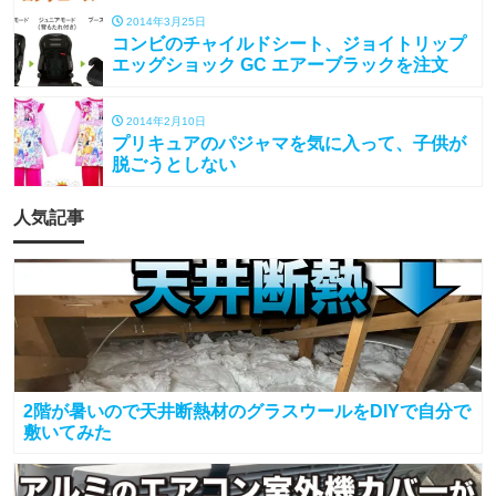
2014年3月25日
コンビのチャイルドシート、ジョイトリップ
エッグショック GC エアーブラックを注文
2014年2月10日
プリキュアのパジャマを気に入って、子供が
脱ごうとしない
人気記事
2階が暑いので天井断熱材のグラスウールをDIYで自分で
敷いてみた