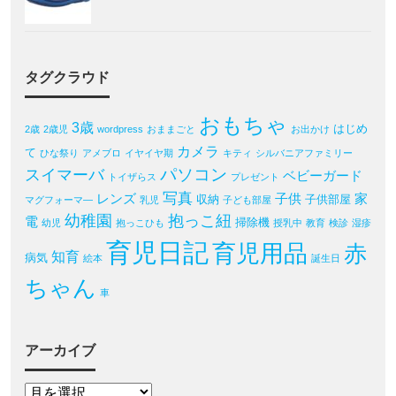
タグクラウド
おもちゃ
3歳
はじめ
2歳
2歳児
wordpress
おままごと
お出かけ
カメラ
て
ひな祭り
アメブロ
イヤイヤ期
キティ
シルバニアファミリー
パソコン
スイマーバ
ベビーガード
トイザらス
プレゼント
写真
レンズ
子供
家
収納
子供部屋
マグフォーマ―
乳児
子ども部屋
幼稚園
抱っこ紐
電
掃除機
幼児
抱っこひも
授乳中
教育
検診
湿疹
育児日記
育児用品
赤
知育
病気
絵本
誕生日
ちゃん
車
アーカイブ