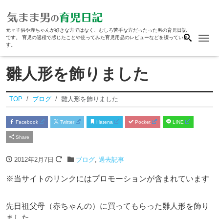
元々子供や赤ちゃんが好きな方ではなく、むしろ苦手な方だったった男の育児日記
Me
です。 育児の過程で感じたことや使ってみた育児用品のレビューなどを綴っていま
す。
雛人形を飾りました
TOP
ブログ
雛人形を飾りました
Facebook
Twitter
Hatena
Pocket
LINE
Share
2012年2月7日
ブログ
,
過去記事
※当サイトのリンクにはプロモーションが含まれています
先日祖父母（赤ちゃんの）に買ってもらった雛人形を飾り
ました。