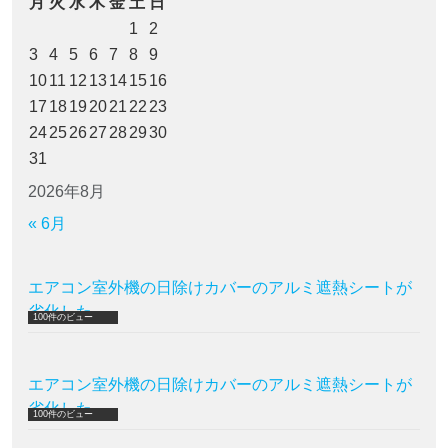
月
火
水
木
金
土
日
1
2
3
4
5
6
7
8
9
10
11
12
13
14
15
16
17
18
19
20
21
22
23
24
25
26
27
28
29
30
31
2026年8月
« 6月
エアコン室外機の日除けカバーのアルミ遮熱シートが
劣化した
100件のビュー
エアコン室外機の日除けカバーのアルミ遮熱シートが
劣化した
100件のビュー