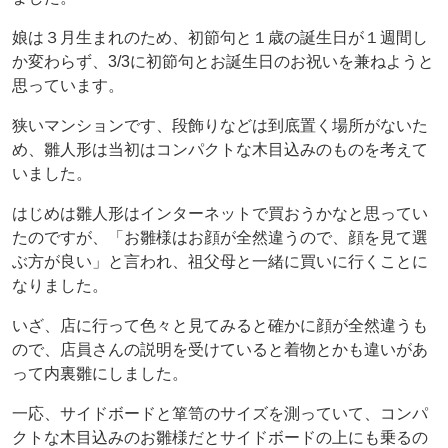
娘は３月生まれのため、初節句と１歳の誕生日が１週間し
か変わらず、3/3に初節句とお誕生日のお祝いを兼ねようと
思っています。
狭いマンションです、段飾りなどは到底置く場所がないた
め、雛人形は当初はコンパクトな木目込みのものを考えて
いました。
はじめは雛人形はインターネットで買おうかなと思ってい
たのですが、「お雛様はお顔が全然違うので、顔を見て選
ぶ方が良い」と言われ、祖父母と一緒に買いに行くことに
なりました。
いざ、店に行って色々と見てみると確かに顔が全然違うも
ので、店員さんの説明を受けていると着物とかも違いがあ
って内裏雛にしました。
一応、サイドボードと箪笥のサイズを測っていて、コンパ
クトな木目込みのお雛様だとサイドボードの上にも乗るの