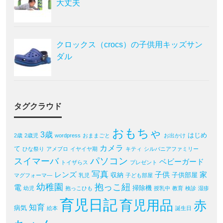
大丈夫
クロックス（crocs）の子供用キッズサン
ダル
タグクラウド
おもちゃ
3歳
はじめ
2歳
2歳児
wordpress
おままごと
お出かけ
カメラ
て
ひな祭り
アメブロ
イヤイヤ期
キティ
シルバニアファミリー
パソコン
スイマーバ
ベビーガード
トイザらス
プレゼント
写真
レンズ
子供
家
収納
子供部屋
マグフォーマ―
乳児
子ども部屋
幼稚園
抱っこ紐
電
掃除機
幼児
抱っこひも
授乳中
教育
検診
湿疹
育児日記
育児用品
赤
知育
病気
絵本
誕生日