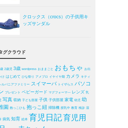
クロックス（crocs）の子供用キ
ッズサンダル
タグクラウド
おもちゃ
3歳
2歳
2歳児
wordpress
おままごと
お出
カメラ
はじめて
かけ
ひな祭り
アメブロ
イヤイヤ期
キティ
パソコ
スイマーバ
シルバニアファミリー
トイザらス
ン
ベビーガード
レンズ
プレゼント
マグフォーマ―
乳
写真
幼
子供
家電
収納
子供部屋
児
子ども部屋
幼児
稚園
抱っこ紐
掃除機
抱っこひも
授乳中
教育
検診
湿
育児日記
育児用
知育
病気
疹
絵本