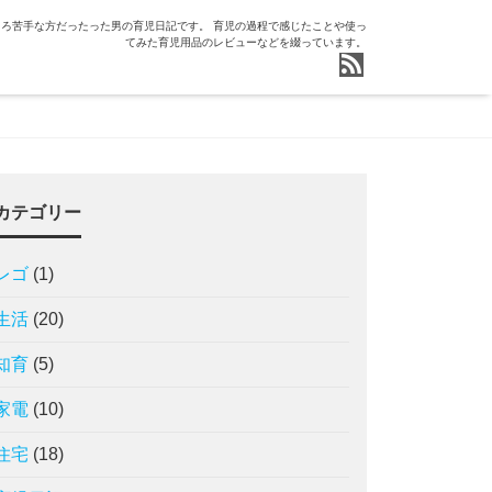
ろ苦手な方だったった男の育児日記です。 育児の過程で感じたことや使っ
てみた育児用品のレビューなどを綴っています。
カテゴリー
レゴ
(1)
生活
(20)
知育
(5)
家電
(10)
住宅
(18)