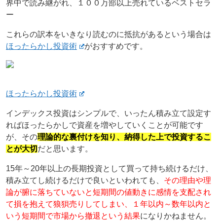
界中で読み継がれ、１００万部以上売れているベストセラ
ー
これらの訳本をいきなり読むのに抵抗があるという場合は
ほったらかし投資術
がおすすめです。
ほったらかし投資術
インデックス投資はシンプルで、いったん積み立て設定す
ればほったらかしで資産を増やしていくことが可能です
が、その
理論的な裏付けを知り、納得した上で投資するこ
とが大切
だと思います。
15年～20年以上の長期投資として買って持ち続けるだけ、
積み立てし続けるだけで良いといわれても、
その理由や理
論が腑に落ちていないと短期間の値動きに感情を支配され
て損を抱えて狼狽売りしてしまい、１年以内～数年以内と
いう短期間で市場から撤退という結果
になりかねません。