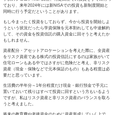
ており、来年2024年には新NISAでの投資も新制度開始と
同時に行う予定だということがあります。
もし今まったく投資をしておらず、今から投資を開始しよ
うという状況だったら学資保険を元本割れしても中途解約
して、その資金を投資信託の購入資金に回そうと考えたか
もしれません。
資産配分・アセットアロケーションを考えた際に、全資産
をリスク資産である株式の投資信託にするのは家族がいて
住宅ローンもある中ではさすがに危険だと考え、非リスク
資産（現金・保険などで元本保証のもの）もある程度は必
要だと思っています。
生活費の半年分～1年分程度だけ現金・銀行預金で手元に
置いておいて残りはすべて投資に回すという方もいるよう
ですが、私はリスク資産と非リスク資産のバランスを取ろ
うと考えました。
将来の教育費や老後資金のために資産形成していく上で、