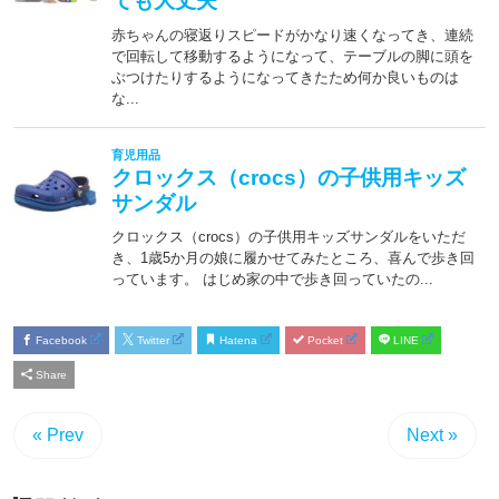
Facebook
Twitter
Hatena
Pocket
LINE
Share
« Prev
Next »