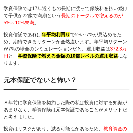
学資保険では17年近くもの長期に渡って保険料を払い続け
て子供が22歳で満期という
長期のトータルで増えるのが
5%～10%未満
。
投資信託であれば
年平均利回り
で5%～7%が見込めるた
め、期待できるリターンが全然違います。年平均リターン
が7%の場合のシミュレーションだと、運用収益は
372.3万
円
と、
学資保険で増える金額の10倍レベルの運用収益
にな
ります。
元本保証でないと怖い？
８年前に学資保険を契約した際の私は投資に対する知識が
あまりなく、学資保険は元本保証であることがメリットだ
と考えました。
投資はリスクがあり、減る可能性があるため、
教育資金の