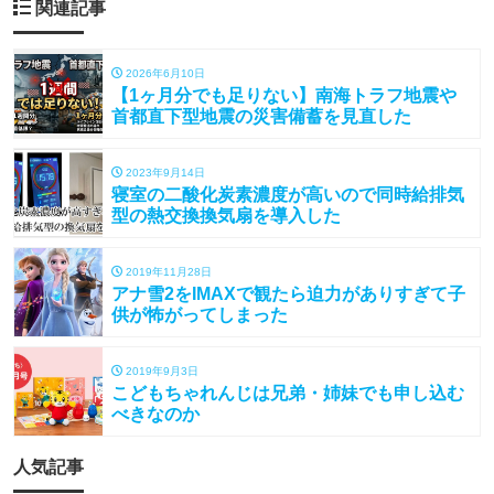
関連記事
2026年6月10日
【1ヶ月分でも足りない】南海トラフ地震や
首都直下型地震の災害備蓄を見直した
2023年9月14日
寝室の二酸化炭素濃度が高いので同時給排気
型の熱交換換気扇を導入した
2019年11月28日
アナ雪2をIMAXで観たら迫力がありすぎて子
供が怖がってしまった
2019年9月3日
こどもちゃれんじは兄弟・姉妹でも申し込む
べきなのか
人気記事