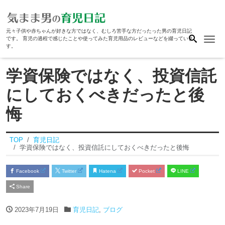
元々子供や赤ちゃんが好きな方ではなく、むしろ苦手な方だったった男の育児日記
Me
です。 育児の過程で感じたことや使ってみた育児用品のレビューなどを綴っていま
す。
学資保険ではなく、投資信託
にしておくべきだったと後
悔
TOP
育児日記
学資保険ではなく、投資信託にしておくべきだったと後悔
Facebook
Twitter
Hatena
Pocket
LINE
Share
2023年7月19日
育児日記
,
ブログ