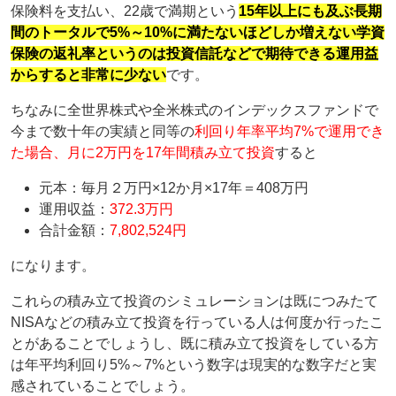
保険料を支払い、22歳で満期という
15年以上にも及ぶ長期
間のトータルで5%～10%に満たないほどしか増えない学資
保険の返礼率というのは投資信託などで期待できる運用益
からすると非常に少ない
です。
ちなみに全世界株式や全米株式のインデックスファンドで
今まで数十年の実績と同等の
利回り年率平均7%で運用でき
た場合、月に2万円を17年間積み立て投資
すると
元本：毎月２万円×12か月×17年＝408万円
運用収益：
372.3万円
合計金額：
7,802,524円
になります。
これらの積み立て投資のシミュレーションは既につみたて
NISAなどの積み立て投資を行っている人は何度か行ったこ
とがあることでしょうし、既に積み立て投資をしている方
は年平均利回り5%～7%という数字は現実的な数字だと実
感されていることでしょう。