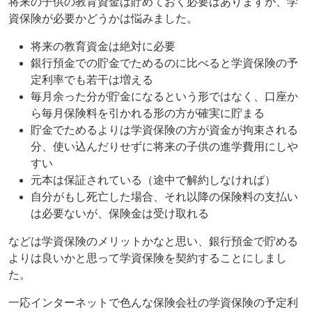
将来の子供の教育資金は貯めておく必要はありますが、学
資保険が必要かどうかは悩みました。
将来の教育資金は絶対に必要
銀行預金での貯金でためるのに比べると学資保険の予
定利率でも若干は増える
毎月余った分が貯金になるという形ではなく、口座か
ら毎月保険料を引かれる形の方が確実に貯まる
貯金でためるよりは学資保険の方が資金が拘束される
分、使い込んだりせずに将来の子供の進学費用にしや
すい
元本は保証されている（途中で解約しなければ）
自分がもし死亡した場合、それ以降の保険料の支払い
は必要ないが、保険金は受け取れる
などは学資保険のメリットかなと思い、銀行預金で貯める
よりは良いかと思って学資保険を契約することにしまし
た。
一応インターネットで色んな保険会社の学資保険の予定利