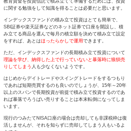
教育資金を投資信託で積み立てて準備するためには、投資
に関する勉強をして知識を得ることは必要だと思います。
インデックスファンドの積み立て投資はとても簡単で、
SBI証券や楽天証券などのネット証券で口座を開設し、積
み立てる商品を選んで毎月の積立額を決めて積み立て設定
をすれば、あとは
ほったらかしで運用
できます。
ただ、インデックスファンドの長期積み立て投資について
理論を学び、納得した上で行っていないと暴落時に狼狽売
りしてしまう
人も少なくないようです。
はじめからデイトレードやスイングトレードをするつもり
であれば短期売買するのも良いのでしょうが、15年～20年
以上のスパンで長期投資が前提で積み立て投資するのであ
れば暴落でろうばい売りすることは本末転倒になってしま
います。
現行のつみたてNISA口座の場合は売却しても非課税枠は復
活しませんが、それを知らずに売却してしまう人もいるよ