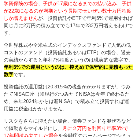
学資保険の場合、子供が17歳になるまでの払い込み、子供
が22歳になるのが満期という長期でせいぜい数十万円程度
しか増えません
が、投資信託やETFで年利5%で運用すれば
同じ月に2万円の積み立てでも17年で233万円増えるわけで
す。
全世界株式や全米株式のインデックスファンドで人気の低
コストのファンド（投資信託あるいはETF）の場合、過去
の実績からすると年利7%程度というのは現実的な数字で、
年利5%での運用というのは、控えめで保守的に見積もった
数字
です。
投資信託の運用益は20.315%の税金がかかりますが、つみ
たてNISA口座（※現行のつみたてNISAは今年で終わるた
め、来年2024年からは新NISA）で積み立て投資すれば運
用益に税金はかかりません。
リスクをさらに抑えたい場合、債券ファンドを混ぜるなど
で値動きをマイルドにし、
月に２万円を利回り年率3%で
17年間積み立てした場合
を金融庁のホームページでシミュ