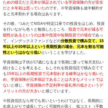
ための積立だと元本が保証されている学資保険の方が安全
だと８年前は思っていた
のです。※学資保険も途中解約す
ると元本割れする場合はあります。
その後、つみたてNISAや特定口座での投資をはじめ、投資
を行いながら色々と勉強したところ、
投資で元本が減る可
能性があるというのは集中投資や短期投資での場合
であっ
て、インデックスファンドなどの
分散投資で積み立て、15
年以上や20年以上という長期投資の場合、元本を割る可能
性というはかなり低い
ということを学びました。
学資保険は子供が17歳になるまで長期に渡って毎月支払い
続けることを考えると、もしそれを投資信託で積み立てて
も
15年以上の長期投資で元本割れする確率はかなり低いた
め、学資保険が元本保証であることは大きなメリットでは
ない
と感じ、
学資保険の予定利率や返礼率の低さというデ
メリットの方が大きい
と感じています。
※投資信託なら何でも良いというわけではなく、長期的に
右肩上がりで成長していく可能性が高く、低コスト（手数