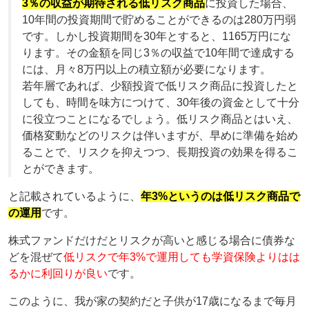
3％の収益が期待される低リスク商品
に投資した場合、
10年間の投資期間で貯めることができるのは280万円弱
です。しかし投資期間を30年とすると、1165万円にな
ります。その金額を同じ3％の収益で10年間で達成する
には、月々8万円以上の積立額が必要になります。
若年層であれば、少額投資で低リスク商品に投資したと
しても、時間を味方につけて、30年後の資金として十分
に役立つことになるでしょう。低リスク商品とはいえ、
価格変動などのリスクは伴いますが、早めに準備を始め
ることで、リスクを抑えつつ、長期投資の効果を得るこ
とができます。
と記載されているように、
年3%というのは低リスク商品で
の運用
です。
株式ファンドだけだとリスクが高いと感じる場合に債券な
どを混ぜて
低リスクで年3%で運用しても学資保険よりはは
るかに利回りが良い
です。
このように、我が家の契約だと子供が17歳になるまで毎月