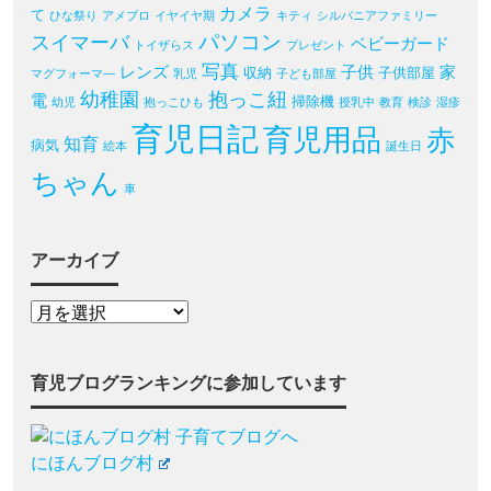
カメラ
て
ひな祭り
アメブロ
イヤイヤ期
キティ
シルバニアファミリー
パソコン
スイマーバ
ベビーガード
トイザらス
プレゼント
写真
レンズ
子供
家
収納
子供部屋
マグフォーマ―
乳児
子ども部屋
幼稚園
抱っこ紐
電
掃除機
幼児
抱っこひも
授乳中
教育
検診
湿疹
育児日記
育児用品
赤
知育
病気
絵本
誕生日
ちゃん
車
アーカイブ
育児ブログランキングに参加しています
にほんブログ村