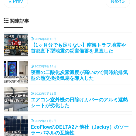
« Prev
Next »
関連記事
2026年6月10日
【1ヶ月分でも足りない】南海トラフ地震や
首都直下型地震の災害備蓄を見直した
2023年9月14日
寝室の二酸化炭素濃度が高いので同時給排気
型の熱交換換気扇を導入した
2023年7月11日
エアコン室外機の日除けカバーのアルミ遮熱
シートが劣化した
2022年11月9日
EcoFlowのDELTA2と他社（Jackry）のソー
ラーパネルの互換性