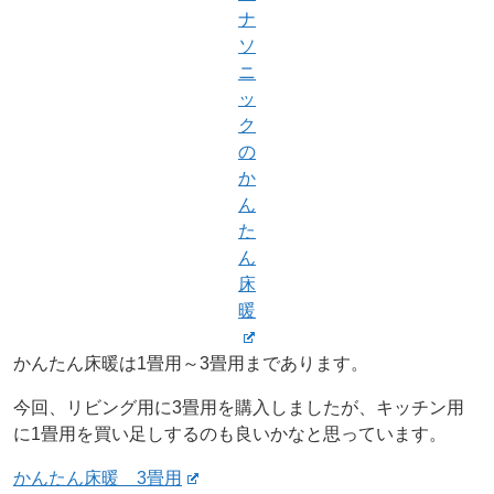
ナ
ソ
ニ
ッ
ク
の
か
ん
た
ん
床
暖
かんたん床暖は1畳用～3畳用まであります。
今回、リビング用に3畳用を購入しましたが、キッチン用
に1畳用を買い足しするのも良いかなと思っています。
かんたん床暖 3畳用