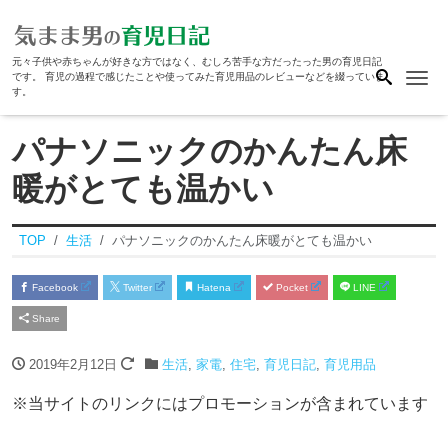
元々子供や赤ちゃんが好きな方ではなく、むしろ苦手な方だったった男の育児日記
Me
です。 育児の過程で感じたことや使ってみた育児用品のレビューなどを綴っていま
す。
パナソニックのかんたん床
暖がとても温かい
TOP
生活
パナソニックのかんたん床暖がとても温かい
Facebook
Twitter
Hatena
Pocket
LINE
Share
2019年2月12日
生活
,
家電
,
住宅
,
育児日記
,
育児用品
※当サイトのリンクにはプロモーションが含まれています