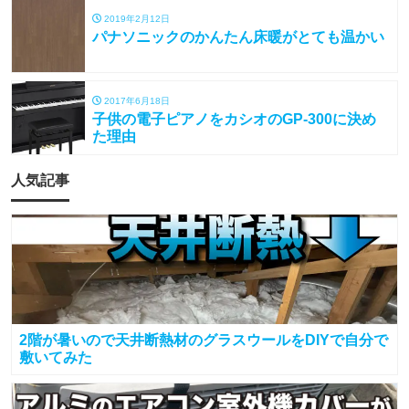
2019年2月12日
パナソニックのかんたん床暖がとても温かい
2017年6月18日
子供の電子ピアノをカシオのGP-300に決め
た理由
人気記事
2階が暑いので天井断熱材のグラスウールをDIYで自分で
敷いてみた