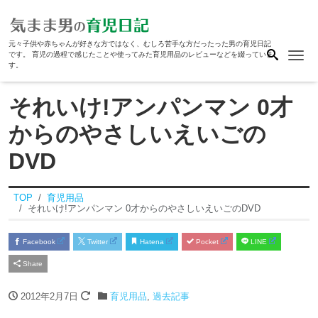
元々子供や赤ちゃんが好きな方ではなく、むしろ苦手な方だったった男の育児日記
Me
です。 育児の過程で感じたことや使ってみた育児用品のレビューなどを綴っていま
す。
それいけ!アンパンマン 0才
からのやさしいえいごの
DVD
TOP
育児用品
それいけ!アンパンマン 0才からのやさしいえいごのDVD
Facebook
Twitter
Hatena
Pocket
LINE
Share
2012年2月7日
育児用品
,
過去記事