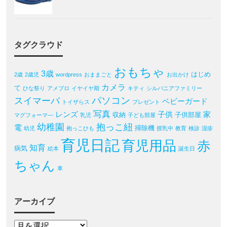
タグクラウド
おもちゃ
3歳
はじめ
2歳
2歳児
wordpress
おままごと
お出かけ
カメラ
て
ひな祭り
アメブロ
イヤイヤ期
キティ
シルバニアファミリー
パソコン
スイマーバ
ベビーガード
トイザらス
プレゼント
写真
レンズ
子供
家
収納
子供部屋
マグフォーマ―
乳児
子ども部屋
幼稚園
抱っこ紐
電
掃除機
幼児
抱っこひも
授乳中
教育
検診
湿疹
育児日記
育児用品
赤
知育
病気
絵本
誕生日
ちゃん
車
アーカイブ