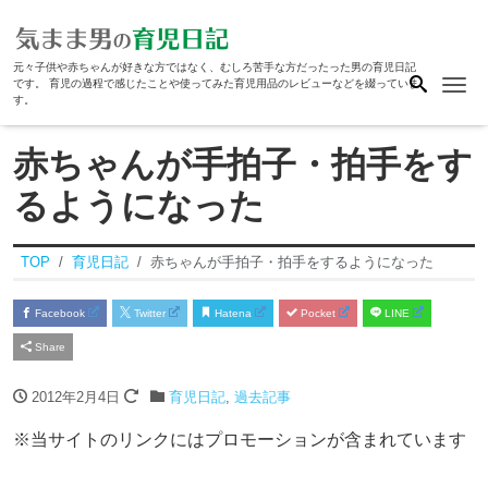
元々子供や赤ちゃんが好きな方ではなく、むしろ苦手な方だったった男の育児日記
Me
です。 育児の過程で感じたことや使ってみた育児用品のレビューなどを綴っていま
す。
赤ちゃんが手拍子・拍手をす
るようになった
TOP
育児日記
赤ちゃんが手拍子・拍手をするようになった
Facebook
Twitter
Hatena
Pocket
LINE
Share
2012年2月4日
育児日記
,
過去記事
※当サイトのリンクにはプロモーションが含まれています