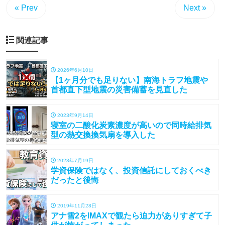
« Prev
Next »
関連記事
2026年6月10日
【1ヶ月分でも足りない】南海トラフ地震や
首都直下型地震の災害備蓄を見直した
2023年9月14日
寝室の二酸化炭素濃度が高いので同時給排気
型の熱交換換気扇を導入した
2023年7月19日
学資保険ではなく、投資信託にしておくべき
だったと後悔
2019年11月28日
アナ雪2をIMAXで観たら迫力がありすぎて子