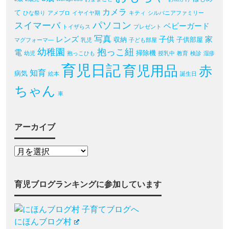
カメラ
て
ひな祭り
アメブロ
イヤイヤ期
キティ
シルバニアファミリー
パソコン
スイマーバ
ベビーガード
トイザらス
プレゼント
写真
レンズ
子供
家
収納
子供部屋
マグフォーマ―
乳児
子ども部屋
幼稚園
抱っこ紐
電
掃除機
幼児
抱っこひも
授乳中
教育
検診
湿疹
育児日記
育児用品
赤
知育
病気
絵本
誕生日
ちゃん
車
アーカイブ
育児ブログランキングに参加しています
にほんブログ村