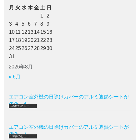
月
火
水
木
金
土
日
1
2
3
4
5
6
7
8
9
10
11
12
13
14
15
16
17
18
19
20
21
22
23
24
25
26
27
28
29
30
31
2026年8月
« 6月
エアコン室外機の日除けカバーのアルミ遮熱シートが
劣化した
100件のビュー
エアコン室外機の日除けカバーのアルミ遮熱シートが
劣化した
100件のビュー