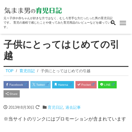
元々子供や赤ちゃんが好きな方ではなく、むしろ苦手な方だったった男の育児日記
Me
です。 育児の過程で感じたことや使ってみた育児用品のレビューなどを綴っていま
す。
子供にとってはじめての引
越
TOP
育児日記
子供にとってはじめての引越
Facebook
Twitter
Hatena
Pocket
LINE
Share
2013年8月30日
育児日記
,
過去記事
※当サイトのリンクにはプロモーションが含まれています