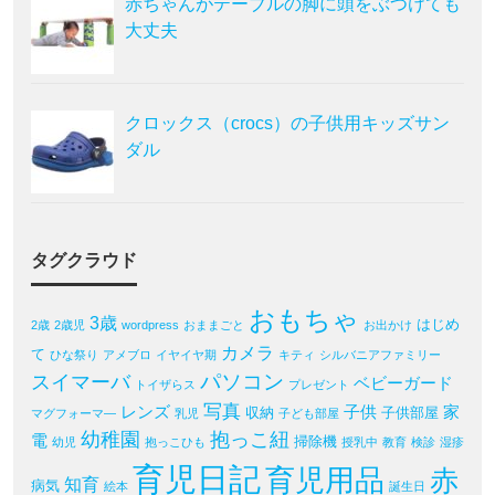
赤ちゃんがテーブルの脚に頭をぶつけても
大丈夫
クロックス（crocs）の子供用キッズサン
ダル
タグクラウド
おもちゃ
3歳
はじめ
2歳
2歳児
wordpress
おままごと
お出かけ
カメラ
て
ひな祭り
アメブロ
イヤイヤ期
キティ
シルバニアファミリー
パソコン
スイマーバ
ベビーガード
トイザらス
プレゼント
写真
レンズ
子供
家
収納
子供部屋
マグフォーマ―
乳児
子ども部屋
幼稚園
抱っこ紐
電
掃除機
幼児
抱っこひも
授乳中
教育
検診
湿疹
育児日記
育児用品
赤
知育
病気
絵本
誕生日