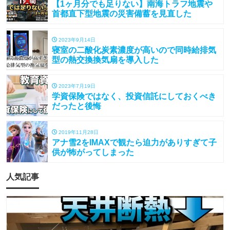
【1ヶ月分でも足りない】南海トラフ地震や
首都直下型地震の災害備蓄を見直した
2023年9月14日
寝室の二酸化炭素濃度が高いので同時給排気
型の熱交換換気扇を導入した
2023年7月19日
学資保険ではなく、投資信託にしておくべき
だったと後悔
2019年11月28日
アナ雪2をIMAXで観たら迫力がありすぎて子
供が怖がってしまった
人気記事