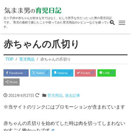
元々子供や赤ちゃんが好きな方ではなく、むしろ苦手な方だったった男の育児日記
Me
です。 育児の過程で感じたことや使ってみた育児用品のレビューなどを綴っていま
す。
赤ちゃんの爪切り
TOP
育児用品
赤ちゃんの爪切り
Facebook
Twitter
Hatena
Pocket
LINE
Share
2011年4月27日
育児用品
,
過去記事
※当サイトのリンクにはプロモーションが含まれています
赤ちゃんの爪切りを始めてした時は肉を切ってしまわない
かすごく怖かったです