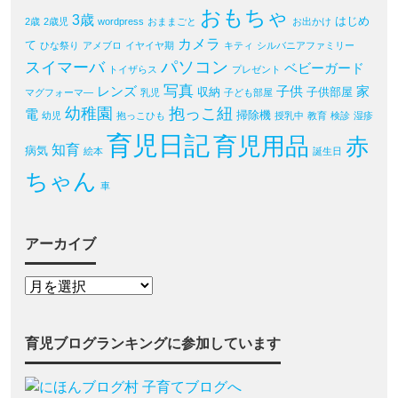
おもちゃ
3歳
はじめ
2歳
2歳児
wordpress
おままごと
お出かけ
カメラ
て
ひな祭り
アメブロ
イヤイヤ期
キティ
シルバニアファミリー
パソコン
スイマーバ
ベビーガード
トイザらス
プレゼント
写真
レンズ
子供
家
収納
子供部屋
マグフォーマ―
乳児
子ども部屋
幼稚園
抱っこ紐
電
掃除機
幼児
抱っこひも
授乳中
教育
検診
湿疹
育児日記
育児用品
赤
知育
病気
絵本
誕生日
ちゃん
車
アーカイブ
育児ブログランキングに参加しています