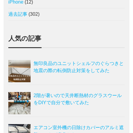
iPhone
(12)
過去記事
(302)
人気の記事
無印良品のユニットシェルフのぐらつきと
地震の際の転倒防止対策をしてみた
2階が暑いので天井断熱材のグラスウール
をDIYで自分で敷いてみた
エアコン室外機の日除けカバーのアルミ遮