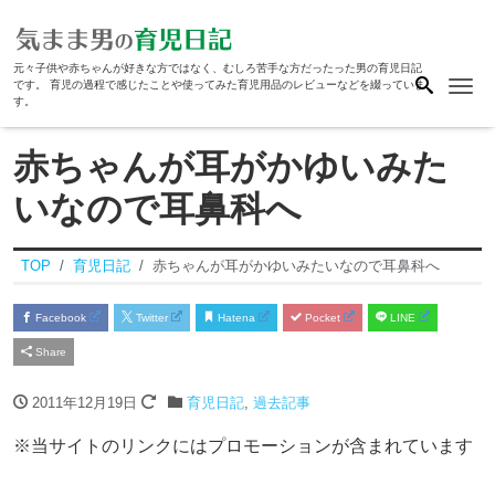
元々子供や赤ちゃんが好きな方ではなく、むしろ苦手な方だったった男の育児日記
Me
です。 育児の過程で感じたことや使ってみた育児用品のレビューなどを綴っていま
す。
赤ちゃんが耳がかゆいみた
いなので耳鼻科へ
TOP
育児日記
赤ちゃんが耳がかゆいみたいなので耳鼻科へ
Facebook
Twitter
Hatena
Pocket
LINE
Share
2011年12月19日
育児日記
,
過去記事
※当サイトのリンクにはプロモーションが含まれています