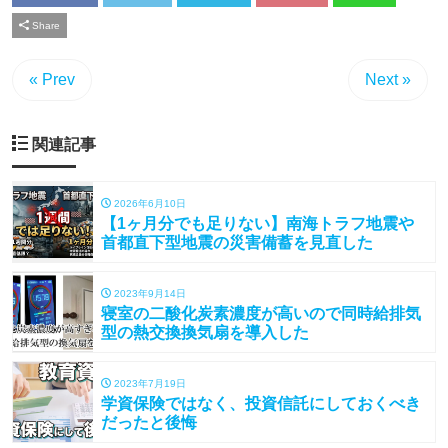
Share
« Prev
Next »
関連記事
2026年6月10日
【1ヶ月分でも足りない】南海トラフ地震や
首都直下型地震の災害備蓄を見直した
2023年9月14日
寝室の二酸化炭素濃度が高いので同時給排気
型の熱交換換気扇を導入した
2023年7月19日
学資保険ではなく、投資信託にしておくべき
だったと後悔