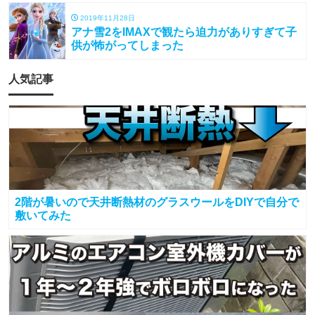
2019年11月28日
アナ雪2をIMAXで観たら迫力がありすぎて子
供が怖がってしまった
人気記事
2階が暑いので天井断熱材のグラスウールをDIYで自分で
敷いてみた