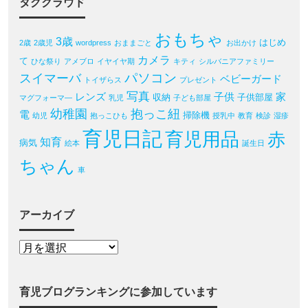
タグクラウド
おもちゃ
3歳
はじめ
2歳
2歳児
wordpress
おままごと
お出かけ
カメラ
て
ひな祭り
アメブロ
イヤイヤ期
キティ
シルバニアファミリー
パソコン
スイマーバ
ベビーガード
トイザらス
プレゼント
写真
レンズ
子供
家
収納
子供部屋
マグフォーマ―
乳児
子ども部屋
幼稚園
抱っこ紐
電
掃除機
幼児
抱っこひも
授乳中
教育
検診
湿疹
育児日記
育児用品
赤
知育
病気
絵本
誕生日
ちゃん
車
アーカイブ
育児ブログランキングに参加しています