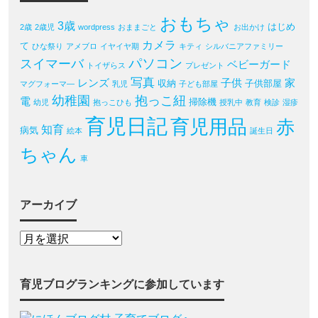
おもちゃ
3歳
はじめ
2歳
2歳児
wordpress
おままごと
お出かけ
カメラ
て
ひな祭り
アメブロ
イヤイヤ期
キティ
シルバニアファミリー
パソコン
スイマーバ
ベビーガード
トイザらス
プレゼント
写真
レンズ
子供
家
収納
子供部屋
マグフォーマ―
乳児
子ども部屋
幼稚園
抱っこ紐
電
掃除機
幼児
抱っこひも
授乳中
教育
検診
湿疹
育児日記
育児用品
赤
知育
病気
絵本
誕生日
ちゃん
車
アーカイブ
育児ブログランキングに参加しています