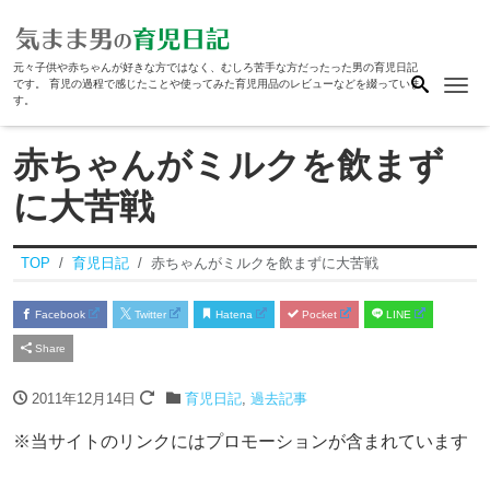
元々子供や赤ちゃんが好きな方ではなく、むしろ苦手な方だったった男の育児日記
Me
です。 育児の過程で感じたことや使ってみた育児用品のレビューなどを綴っていま
す。
赤ちゃんがミルクを飲まず
に大苦戦
TOP
育児日記
赤ちゃんがミルクを飲まずに大苦戦
Facebook
Twitter
Hatena
Pocket
LINE
Share
2011年12月14日
育児日記
,
過去記事
※当サイトのリンクにはプロモーションが含まれています