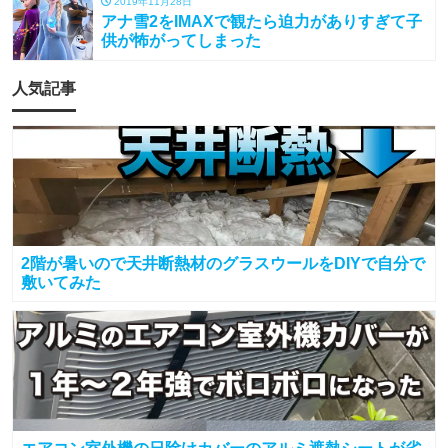
2019年11月28日
アナ雪2をIMAXで観たら迫力がありすぎて子
供が怖がってしまった
人気記事
2階が暑いので天井断熱材のグラスウールをDIYで自分で
敷いてみた