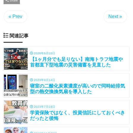
Share
« Prev
Next »
関連記事
2026年6月10日
【1ヶ月分でも足りない】南海トラフ地震や
首都直下型地震の災害備蓄を見直した
2023年9月14日
寝室の二酸化炭素濃度が高いので同時給排気
型の熱交換換気扇を導入した
2023年7月19日
学資保険ではなく、投資信託にしておくべき
だったと後悔