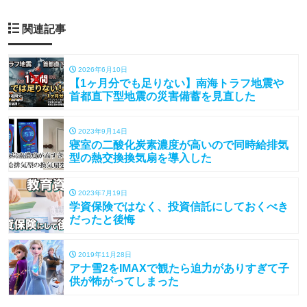
関連記事
2026年6月10日
【1ヶ月分でも足りない】南海トラフ地震や
首都直下型地震の災害備蓄を見直した
2023年9月14日
寝室の二酸化炭素濃度が高いので同時給排気
型の熱交換換気扇を導入した
2023年7月19日
学資保険ではなく、投資信託にしておくべき
だったと後悔
2019年11月28日
アナ雪2をIMAXで観たら迫力がありすぎて子
供が怖がってしまった