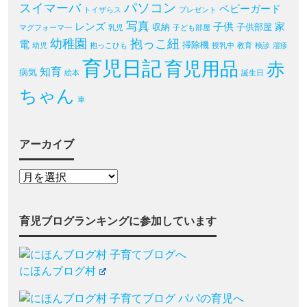
パソコン
スイマーバ
ベビーガード
トイザらス
プレゼント
写真
レンズ
子供
家
収納
子供部屋
マグフォーマ―
乳児
子ども部屋
幼稚園
抱っこ紐
電
掃除機
幼児
抱っこひも
授乳中
教育
検診
湿疹
育児日記
育児用品
赤
知育
病気
絵本
誕生日
ちゃん
車
アーカイブ
育児ブログランキングに参加しています
にほんブログ村