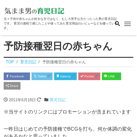
元々子供や赤ちゃんが好きな方ではなく、むしろ苦手な方だったった男の育児日記
Me
です。 育児の過程で感じたことや使ってみた育児用品のレビューなどを綴っていま
す。
予防接種翌日の赤ちゃん
TOP
育児日記
予防接種翌日の赤ちゃん
Facebook
Twitter
Hatena
Pocket
LINE
Share
2011年6月18日
育児日記
※当サイトのリンクにはプロモーションが含まれています
一昨日はじめての予防接種でBCGを打ち、何か体調の変化
があるかなと思っていました。