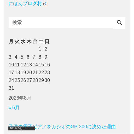
にほんブログ村
月
火
水
木
金
土
日
1
2
3
4
5
6
7
8
9
10
11
12
13
14
15
16
17
18
19
20
21
22
23
24
25
26
27
28
29
30
31
2026年8月
« 6月
子供の電子ピアノをカシオのGP-300に決めた理由
100件のビュー