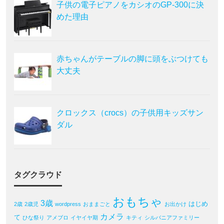
子供の電子ピアノをカシオのGP-300に決
めた理由
赤ちゃんがテーブルの脚に頭をぶつけても
大丈夫
クロックス（crocs）の子供用キッズサン
ダル
タグクラウド
おもちゃ
3歳
はじめ
2歳
2歳児
wordpress
おままごと
お出かけ
カメラ
て
ひな祭り
アメブロ
イヤイヤ期
キティ
シルバニアファミリー