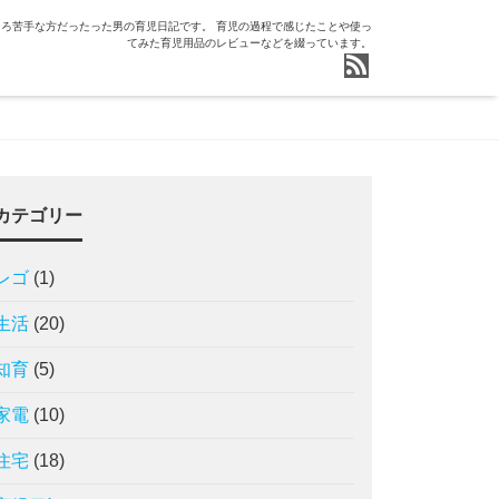
ろ苦手な方だったった男の育児日記です。 育児の過程で感じたことや使っ
てみた育児用品のレビューなどを綴っています。
カテゴリー
レゴ
(1)
生活
(20)
知育
(5)
家電
(10)
住宅
(18)