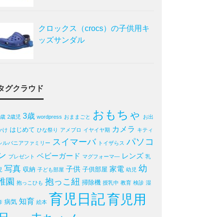
クロックス（crocs）の子供用キ
ッズサンダル
タグクラウド
おもちゃ
3歳
2歳
2歳児
wordpress
おままごと
お出
カメラ
はじめて
かけ
ひな祭り
アメブロ
イヤイヤ期
キティ
パソコ
スイマーバ
シルバニアファミリー
トイザらス
ン
ベビーガード
レンズ
プレゼント
マグフォーマ―
乳
写真
幼
子供
家電
収納
子供部屋
児
子ども部屋
幼児
稚園
抱っこ紐
掃除機
抱っこひも
授乳中
教育
検診
湿
育児日記
育児用
知育
病気
疹
絵本