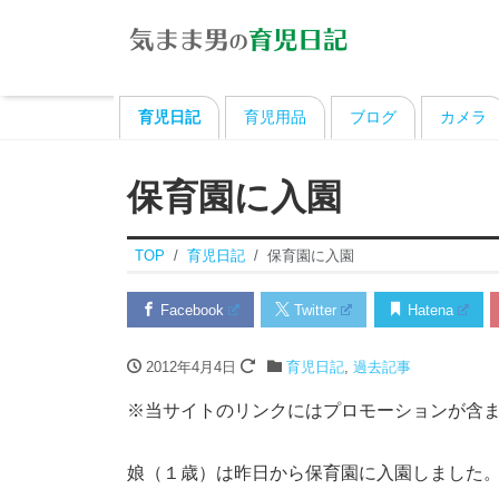
育児日記
育児用品
ブログ
カメラ
保育園に入園
TOP
育児日記
保育園に入園
Facebook
Twitter
Hatena
2012年4月4日
育児日記
,
過去記事
※当サイトのリンクにはプロモーションが含
娘（１歳）は昨日から保育園に入園しました