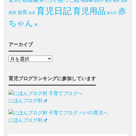
電
掃除機
幼児
抱っこひも
授乳中
教育
検診
湿疹
育児日記
育児用品
赤
知育
病気
絵本
誕生日
ちゃん
車
アーカイブ
育児ブログランキングに参加しています
にほんブログ村
にほんブログ村