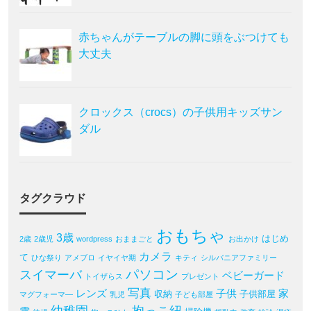
赤ちゃんがテーブルの脚に頭をぶつけても
大丈夫
クロックス（crocs）の子供用キッズサン
ダル
タグクラウド
おもちゃ
3歳
はじめ
2歳
2歳児
wordpress
おままごと
お出かけ
カメラ
て
ひな祭り
アメブロ
イヤイヤ期
キティ
シルバニアファミリー
パソコン
スイマーバ
ベビーガード
トイザらス
プレゼント
写真
レンズ
子供
家
収納
子供部屋
マグフォーマ―
乳児
子ども部屋
幼稚園
抱っこ紐