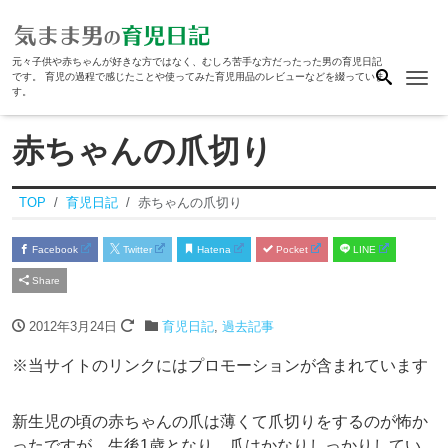
元々子供や赤ちゃんが好きな方ではなく、むしろ苦手な方だったった男の育児日記
Me
です。 育児の過程で感じたことや使ってみた育児用品のレビューなどを綴っていま
す。
赤ちゃんの爪切り
TOP
育児日記
赤ちゃんの爪切り
Facebook
Twitter
Hatena
Pocket
LINE
Share
2012年3月24日
育児日記
,
過去記事
※当サイトのリンクにはプロモーションが含まれています
新生児の頃の赤ちゃんの爪は薄くて爪切りをするのが怖か
ったですが、生後1歳となり、爪はかなりしっかりしてい