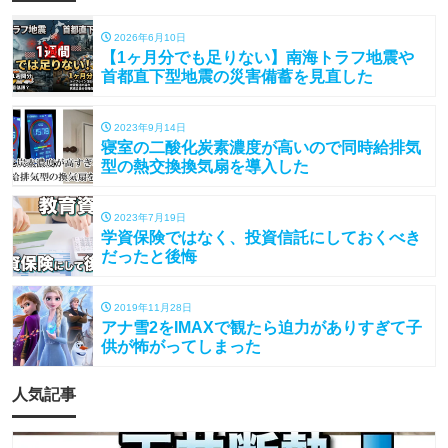
2026年6月10日
【1ヶ月分でも足りない】南海トラフ地震や
首都直下型地震の災害備蓄を見直した
2023年9月14日
寝室の二酸化炭素濃度が高いので同時給排気
型の熱交換換気扇を導入した
2023年7月19日
学資保険ではなく、投資信託にしておくべき
だったと後悔
2019年11月28日
アナ雪2をIMAXで観たら迫力がありすぎて子
供が怖がってしまった
人気記事