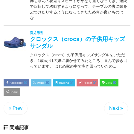
Facebook
Twitter
Hatena
Pocket
LINE
Share
« Prev
Next »
関連記事