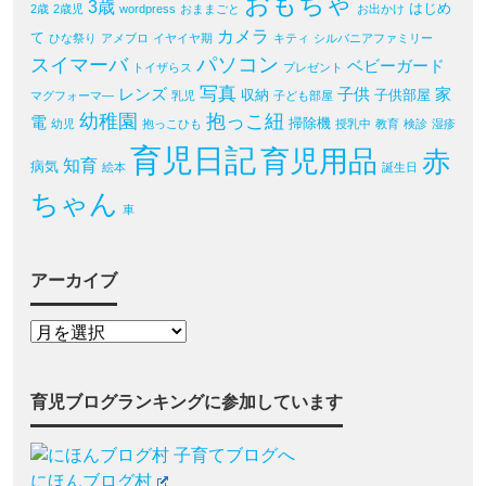
おもちゃ
3歳
はじめ
2歳
2歳児
wordpress
おままごと
お出かけ
カメラ
て
ひな祭り
アメブロ
イヤイヤ期
キティ
シルバニアファミリー
パソコン
スイマーバ
ベビーガード
トイザらス
プレゼント
写真
レンズ
子供
家
収納
子供部屋
マグフォーマ―
乳児
子ども部屋
幼稚園
抱っこ紐
電
掃除機
幼児
抱っこひも
授乳中
教育
検診
湿疹
育児日記
育児用品
赤
知育
病気
絵本
誕生日
ちゃん
車
アーカイブ
育児ブログランキングに参加しています
にほんブログ村