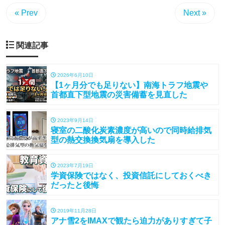
« Prev
Next »
関連記事
2026年6月10日
【1ヶ月分でも足りない】南海トラフ地震や
首都直下型地震の災害備蓄を見直した
2023年9月14日
寝室の二酸化炭素濃度が高いので同時給排気
型の熱交換換気扇を導入した
2023年7月19日
学資保険ではなく、投資信託にしておくべき
だったと後悔
2019年11月28日
アナ雪2をIMAXで観たら迫力がありすぎて子