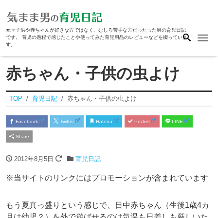
元々子供や赤ちゃんが好きな方ではなく、むしろ苦手な方だったった男の育児日記
Me
です。 育児の過程で感じたことや使ってみた育児用品のレビューなどを綴っていま
す。
赤ちゃん・子供の虫よけ
TOP
育児日記
赤ちゃん・子供の虫よけ
Facebook
Twitter
Hatena
Pocket
LINE
Share
2012年8月5日
育児日記
※当サイトのリンクにはプロモーションが含まれています
もう夏真っ盛りという感じで、日中赤ちゃん（生後1歳4カ
月は幼児？）を外で遊ばせるのは気温も日差しも厳しいた