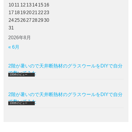
10
11
12
13
14
15
16
17
18
19
20
21
22
23
24
25
26
27
28
29
30
31
2026年8月
« 6月
2階が暑いので天井断熱材のグラスウールをDIYで自分
で敷いてみた
100件のビュー
2階が暑いので天井断熱材のグラスウールをDIYで自分
で敷いてみた
100件のビュー