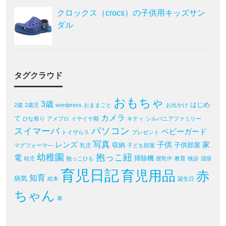
クロックス（crocs）の子供用キッズサン
ダル
タグクラウド
おもちゃ
3歳
はじめ
2歳
2歳児
wordpress
おままごと
お出かけ
カメラ
て
ひな祭り
アメブロ
イヤイヤ期
キティ
シルバニアファミリー
パソコン
スイマーバ
ベビーガード
トイザらス
プレゼント
写真
レンズ
子供
家
収納
子供部屋
マグフォーマ―
乳児
子ども部屋
幼稚園
抱っこ紐
電
掃除機
幼児
抱っこひも
授乳中
教育
検診
湿疹
育児日記
育児用品
赤
知育
病気
絵本
誕生日
ちゃん
車