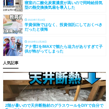
寝室の二酸化炭素濃度が高いので同時給排気
型の熱交換換気扇を導入した
2023年7月19日
学資保険ではなく、投資信託にしておくべき
だったと後悔
2019年11月28日
アナ雪2をIMAXで観たら迫力がありすぎて子
供が怖がってしまった
人気記事
2階が暑いので天井断熱材のグラスウールをDIYで自分で