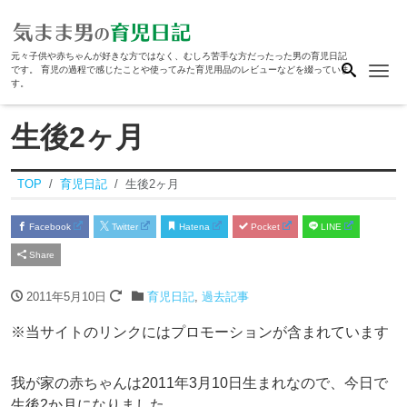
元々子供や赤ちゃんが好きな方ではなく、むしろ苦手な方だったった男の育児日記
Me
です。 育児の過程で感じたことや使ってみた育児用品のレビューなどを綴っていま
す。
生後2ヶ月
TOP
育児日記
生後2ヶ月
Facebook
Twitter
Hatena
Pocket
LINE
Share
2011年5月10日
育児日記
,
過去記事
※当サイトのリンクにはプロモーションが含まれています
我が家の赤ちゃんは2011年3月10日生まれなので、今日で
生後2か月になりました。