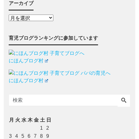
アーカイブ
育児ブログランキングに参加しています
にほんブログ村
にほんブログ村
月
火
水
木
金
土
日
1
2
3
4
5
6
7
8
9