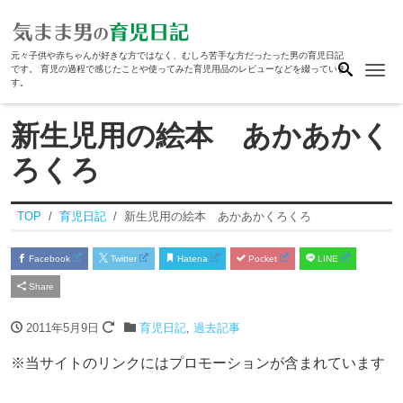
元々子供や赤ちゃんが好きな方ではなく、むしろ苦手な方だったった男の育児日記
Me
です。 育児の過程で感じたことや使ってみた育児用品のレビューなどを綴っていま
す。
新生児用の絵本 あかあかく
ろくろ
TOP
育児日記
新生児用の絵本 あかあかくろくろ
Facebook
Twitter
Hatena
Pocket
LINE
Share
2011年5月9日
育児日記
,
過去記事
※当サイトのリンクにはプロモーションが含まれています