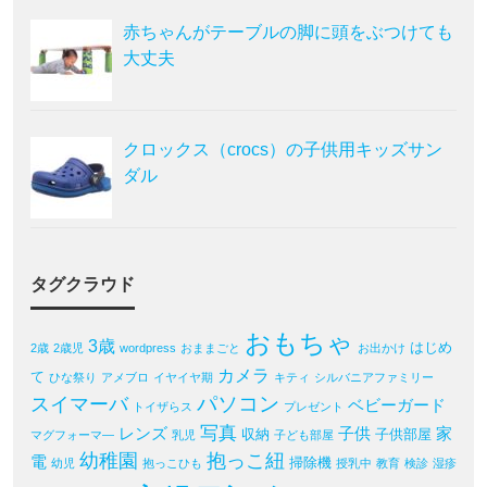
赤ちゃんがテーブルの脚に頭をぶつけても
大丈夫
クロックス（crocs）の子供用キッズサン
ダル
タグクラウド
おもちゃ
3歳
はじめ
2歳
2歳児
wordpress
おままごと
お出かけ
カメラ
て
ひな祭り
アメブロ
イヤイヤ期
キティ
シルバニアファミリー
パソコン
スイマーバ
ベビーガード
トイザらス
プレゼント
写真
レンズ
子供
家
収納
子供部屋
マグフォーマ―
乳児
子ども部屋
幼稚園
抱っこ紐
電
掃除機
幼児
抱っこひも
授乳中
教育
検診
湿疹