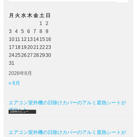
月
火
水
木
金
土
日
1
2
3
4
5
6
7
8
9
10
11
12
13
14
15
16
17
18
19
20
21
22
23
24
25
26
27
28
29
30
31
2026年8月
« 6月
エアコン室外機の日除けカバーのアルミ遮熱シートが
劣化した
100件のビュー
エアコン室外機の日除けカバーのアルミ遮熱シートが