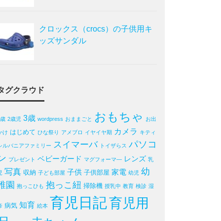
クロックス（crocs）の子供用キ
ッズサンダル
タグクラウド
おもちゃ
3歳
2歳
2歳児
wordpress
おままごと
お出
カメラ
はじめて
かけ
ひな祭り
アメブロ
イヤイヤ期
キティ
パソコ
スイマーバ
シルバニアファミリー
トイザらス
ン
ベビーガード
レンズ
プレゼント
マグフォーマ―
乳
写真
幼
子供
家電
収納
子供部屋
児
子ども部屋
幼児
稚園
抱っこ紐
掃除機
抱っこひも
授乳中
教育
検診
湿
育児日記
育児用
知育
病気
疹
絵本