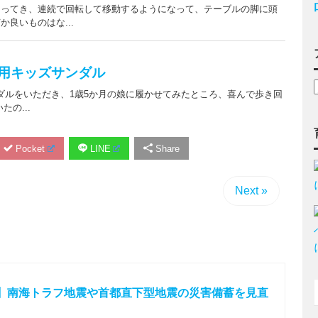
Pocket
LINE
Share
Next »
】南海トラフ地震や首都直下型地震の災害備蓄を見直