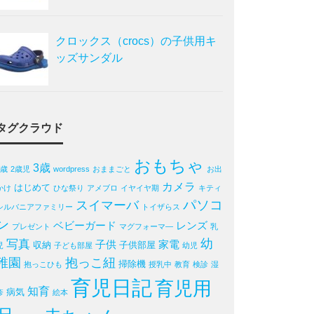
クロックス（crocs）の子供用キ
ッズサンダル
タグクラウド
おもちゃ
3歳
2歳
2歳児
wordpress
おままごと
お出
カメラ
はじめて
かけ
ひな祭り
アメブロ
イヤイヤ期
キティ
パソコ
スイマーバ
シルバニアファミリー
トイザらス
ン
ベビーガード
レンズ
プレゼント
マグフォーマ―
乳
写真
幼
子供
家電
収納
子供部屋
児
子ども部屋
幼児
稚園
抱っこ紐
掃除機
抱っこひも
授乳中
教育
検診
湿
育児日記
育児用
知育
病気
疹
絵本