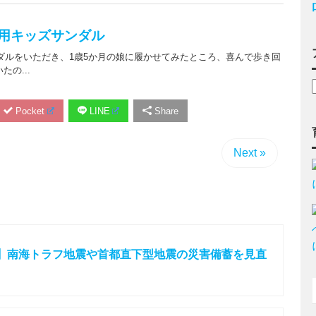
Pocket
LINE
Share
Next »
】南海トラフ地震や首都直下型地震の災害備蓄を見直