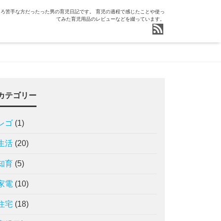
ろ苦手な方だったった男の育児日記です。 育児の過程で感じたことや使っ
てみた育児用品のレビューなどを綴っています。
カテゴリー
レゴ
(1)
生活
(20)
知育
(5)
家電
(10)
住宅
(18)