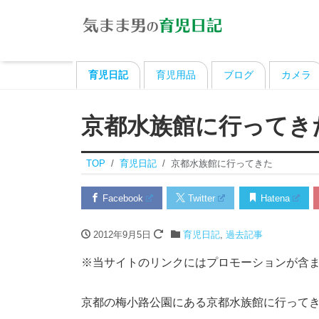
育児日記
育児用品
ブログ
カメラ
京都水族館に行ってき
TOP
育児日記
京都水族館に行ってきた
Facebook
Twitter
Hatena
2012年9月5日
育児日記
,
過去記事
※当サイトのリンクにはプロモーションが含
京都の梅小路公園にある京都水族館に行って