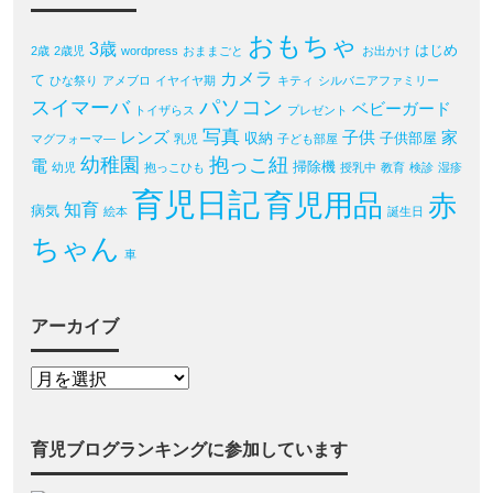
おもちゃ
3歳
はじめ
2歳
2歳児
wordpress
おままごと
お出かけ
カメラ
て
ひな祭り
アメブロ
イヤイヤ期
キティ
シルバニアファミリー
パソコン
スイマーバ
ベビーガード
トイザらス
プレゼント
写真
レンズ
子供
家
収納
子供部屋
マグフォーマ―
乳児
子ども部屋
幼稚園
抱っこ紐
電
掃除機
幼児
抱っこひも
授乳中
教育
検診
湿疹
育児日記
育児用品
赤
知育
病気
絵本
誕生日
ちゃん
車
アーカイブ
育児ブログランキングに参加しています