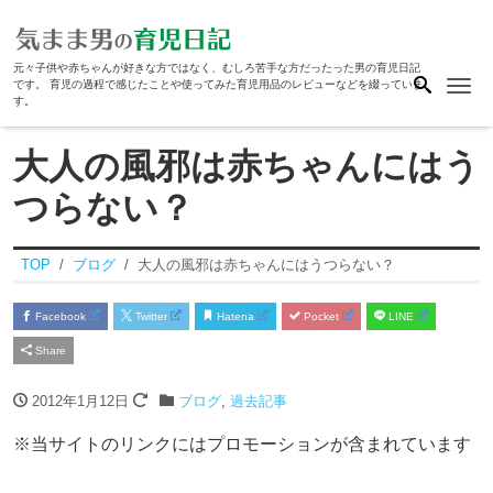
元々子供や赤ちゃんが好きな方ではなく、むしろ苦手な方だったった男の育児日記
Me
です。 育児の過程で感じたことや使ってみた育児用品のレビューなどを綴っていま
す。
大人の風邪は赤ちゃんにはう
つらない？
TOP
ブログ
大人の風邪は赤ちゃんにはうつらない？
Facebook
Twitter
Hatena
Pocket
LINE
Share
2012年1月12日
ブログ
,
過去記事
※当サイトのリンクにはプロモーションが含まれています