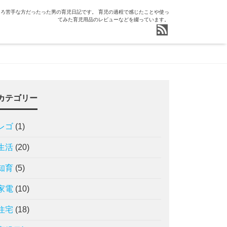
ろ苦手な方だったった男の育児日記です。 育児の過程で感じたことや使っ
てみた育児用品のレビューなどを綴っています。
カテゴリー
レゴ
(1)
生活
(20)
知育
(5)
家電
(10)
住宅
(18)