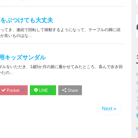
Pocket
LINE
Share
Next »