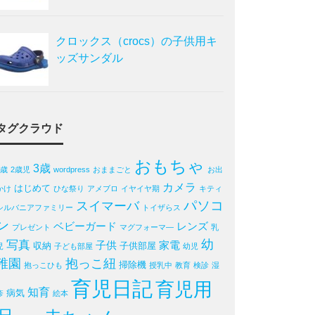
クロックス（crocs）の子供用キ
ッズサンダル
タグクラウド
おもちゃ
3歳
2歳
2歳児
wordpress
おままごと
お出
カメラ
はじめて
かけ
ひな祭り
アメブロ
イヤイヤ期
キティ
パソコ
スイマーバ
シルバニアファミリー
トイザらス
ン
ベビーガード
レンズ
プレゼント
マグフォーマ―
乳
写真
幼
子供
家電
収納
子供部屋
児
子ども部屋
幼児
稚園
抱っこ紐
掃除機
抱っこひも
授乳中
教育
検診
湿
育児日記
育児用
知育
病気
疹
絵本