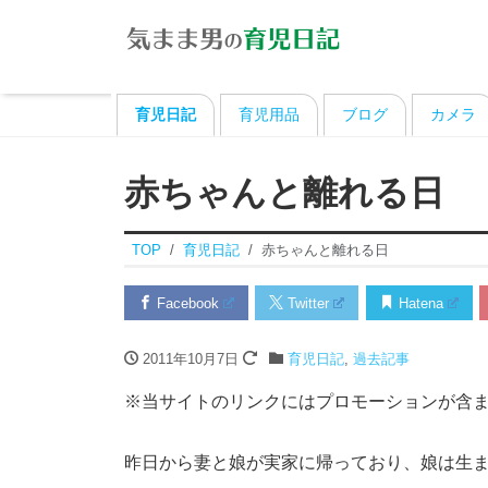
育児日記
育児用品
ブログ
カメラ
赤ちゃんと離れる日
TOP
育児日記
赤ちゃんと離れる日
Facebook
Twitter
Hatena
2011年10月7日
育児日記
,
過去記事
※当サイトのリンクにはプロモーションが含
昨日から妻と娘が実家に帰っており、娘は生