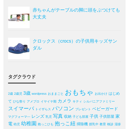
赤ちゃんがテーブルの脚に頭をぶつけても
大丈夫
クロックス（crocs）の子供用キッズサン
ダル
タグクラウド
おもちゃ
3歳
はじめ
2歳
2歳児
wordpress
おままごと
お出かけ
カメラ
て
ひな祭り
アメブロ
イヤイヤ期
キティ
シルバニアファミリー
パソコン
スイマーバ
ベビーガード
トイザらス
プレゼント
写真
レンズ
子供
家
収納
子供部屋
マグフォーマ―
乳児
子ども部屋
幼稚園
抱っこ紐
電
掃除機
幼児
抱っこひも
授乳中
教育
検診
湿疹