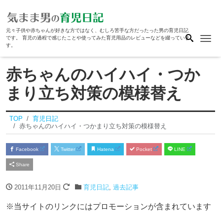
元々子供や赤ちゃんが好きな方ではなく、むしろ苦手な方だったった男の育児日記
Me
です。 育児の過程で感じたことや使ってみた育児用品のレビューなどを綴っていま
す。
赤ちゃんのハイハイ・つか
まり立ち対策の模様替え
TOP
育児日記
赤ちゃんのハイハイ・つかまり立ち対策の模様替え
Facebook
Twitter
Hatena
Pocket
LINE
Share
2011年11月20日
育児日記
,
過去記事
※当サイトのリンクにはプロモーションが含まれています