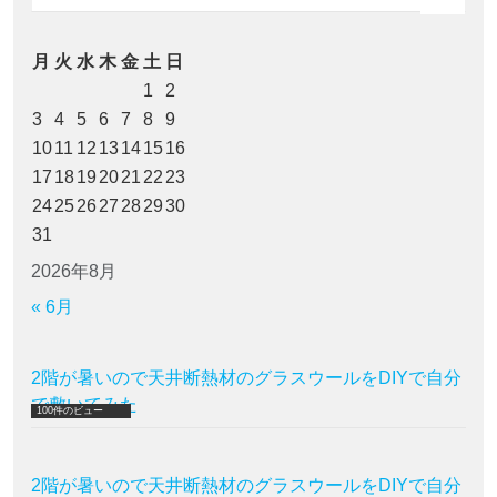
月
火
水
木
金
土
日
1
2
3
4
5
6
7
8
9
10
11
12
13
14
15
16
17
18
19
20
21
22
23
24
25
26
27
28
29
30
31
2026年8月
« 6月
2階が暑いので天井断熱材のグラスウールをDIYで自分
で敷いてみた
100件のビュー
2階が暑いので天井断熱材のグラスウールをDIYで自分