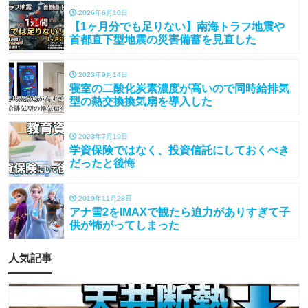
2026年6月10日
【1ヶ月分でも足りない】南海トラフ地震や
首都直下型地震の災害備蓄を見直した
2023年9月14日
寝室の二酸化炭素濃度が高いので同時給排気
型の熱交換換気扇を導入した
2023年7月19日
学資保険ではなく、投資信託にしておくべき
だったと後悔
2019年11月28日
アナ雪2をIMAXで観たら迫力がありすぎて子
供が怖がってしまった
人気記事