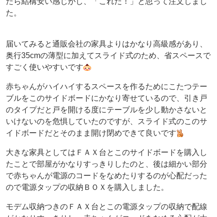
たら結構安い感じがし、「これだ！」と思って注文しまし
た。
届いてみると通販会社の家具よりはかなり高級感があり、
奥行35cmの薄型に加えてスライド式のため、省スペースで
すごく使いやすいです
赤ちゃんがハイハイするスペースを作るためにこたつテー
ブルをこのサイドボードにかなり寄せているので、引き戸
のタイプだと戸を開ける度にテーブルを少し動かさないと
いけないのを危惧していたのですが、スライド式のこのサ
イドボードだとそのまま開け閉めできて良いです
大きな家具としてはＦＡＸ台とこのサイドボードを購入し
たことで部屋がかなりすっきりしたのと、後は細かい部分
で赤ちゃんが電源のコードをなめたりするのが心配だった
ので電源タップの収納ＢＯＸを購入しました。
モデム収納つきのＦＡＸ台とこの電源タップの収納で配線