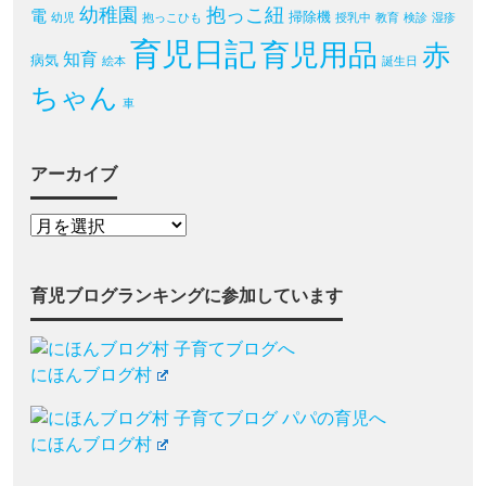
幼稚園
抱っこ紐
電
掃除機
幼児
抱っこひも
授乳中
教育
検診
湿疹
育児日記
育児用品
赤
知育
病気
絵本
誕生日
ちゃん
車
アーカイブ
育児ブログランキングに参加しています
にほんブログ村
にほんブログ村