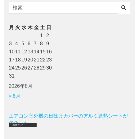
月
火
水
木
金
土
日
1
2
3
4
5
6
7
8
9
10
11
12
13
14
15
16
17
18
19
20
21
22
23
24
25
26
27
28
29
30
31
2026年8月
« 6月
エアコン室外機の日除けカバーのアルミ遮熱シートが
劣化した
100件のビュー