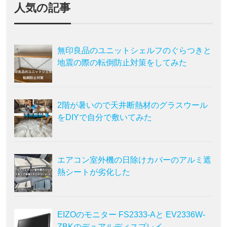
人気の記事
無印良品のユニットシェルフのぐらつきと
地震の際の転倒防止対策をしてみた
2階が暑いので天井断熱材のグラスウール
をDIYで自分で敷いてみた
エアコン室外機の日除けカバーのアルミ遮
熱シートが劣化した
EIZOのモニター FS2333-Aと EV2336W-
ZBKのデュアルディスプレイ