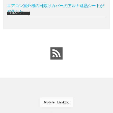
エアコン室外機の日除けカバーのアルミ遮熱シートが
劣化した
100件のビュー
Mobile
|
Desktop