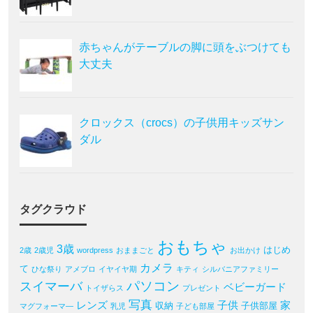
赤ちゃんがテーブルの脚に頭をぶつけても
大丈夫
クロックス（crocs）の子供用キッズサン
ダル
タグクラウド
おもちゃ
3歳
はじめ
2歳
2歳児
wordpress
おままごと
お出かけ
カメラ
て
ひな祭り
アメブロ
イヤイヤ期
キティ
シルバニアファミリー
パソコン
スイマーバ
ベビーガード
トイザらス
プレゼント
写真
レンズ
子供
家
収納
子供部屋
マグフォーマ―
乳児
子ども部屋