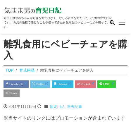
元々子供や赤ちゃんが好きな方ではなく、むしろ苦手な方だったった男の育児日記
Me
です。 育児の過程で感じたことや使ってみた育児用品のレビューなどを綴っていま
す。
離乳食用にベビーチェアを購
入
TOP
育児用品
離乳食用にベビーチェアを購入
Facebook
Twitter
Hatena
Pocket
LINE
Share
2011年11月19日
育児用品
,
過去記事
※当サイトのリンクにはプロモーションが含まれています