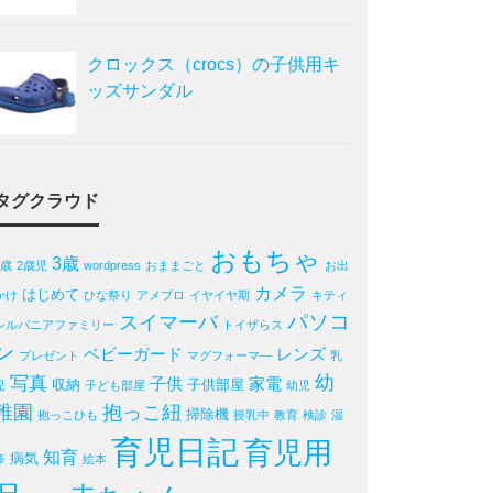
クロックス（crocs）の子供用キ
ッズサンダル
タグクラウド
おもちゃ
3歳
2歳
2歳児
wordpress
おままごと
お出
カメラ
はじめて
かけ
ひな祭り
アメブロ
イヤイヤ期
キティ
パソコ
スイマーバ
シルバニアファミリー
トイザらス
ン
ベビーガード
レンズ
プレゼント
マグフォーマ―
乳
写真
幼
子供
家電
収納
子供部屋
児
子ども部屋
幼児
稚園
抱っこ紐
掃除機
抱っこひも
授乳中
教育
検診
湿
育児日記
育児用
知育
病気
疹
絵本