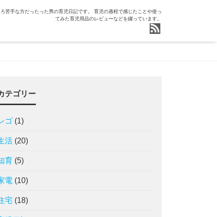
ろ苦手な方だったった男の育児日記です。 育児の過程で感じたことや使っ
てみた育児用品のレビューなどを綴っています。
カテゴリー
レゴ
(1)
生活
(20)
知育
(5)
家電
(10)
住宅
(18)