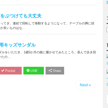
Pocket
LINE
Share
Next »