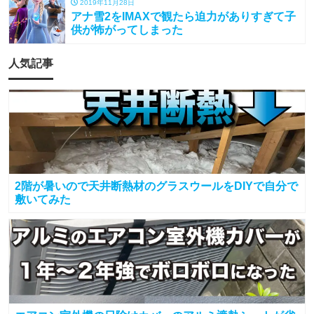
2019年11月28日
アナ雪2をIMAXで観たら迫力がありすぎて子
供が怖がってしまった
人気記事
2階が暑いので天井断熱材のグラスウールをDIYで自分で
敷いてみた