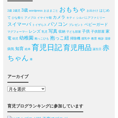
おもちゃ
3歳
はじめ
2歳
2歳児
wordpress
おままごと
お出かけ
カメラ
て
ひな祭り
アメブロ
イヤイヤ期
キティ
シルバニアファミリー
パソコン
スイマーバ
ベビーガード
トイザらス
プレゼント
写真
レンズ
子供
家
収納
子供部屋
マグフォーマ―
乳児
子ども部屋
幼稚園
抱っこ紐
電
掃除機
幼児
抱っこひも
授乳中
教育
検診
湿疹
育児日記
育児用品
赤
知育
病気
絵本
誕生日
ちゃん
車
アーカイブ
育児ブログランキングに参加しています