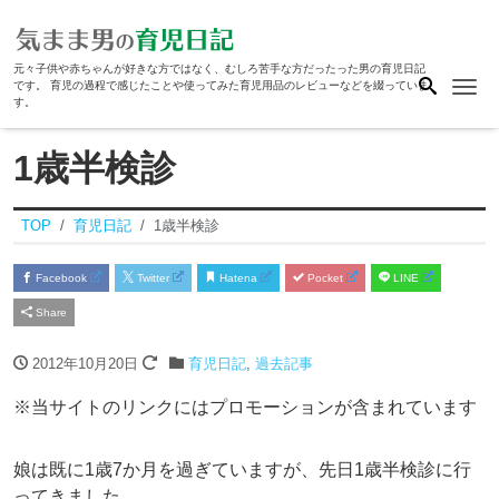
元々子供や赤ちゃんが好きな方ではなく、むしろ苦手な方だったった男の育児日記
Me
です。 育児の過程で感じたことや使ってみた育児用品のレビューなどを綴っていま
す。
1歳半検診
TOP
育児日記
1歳半検診
Facebook
Twitter
Hatena
Pocket
LINE
Share
2012年10月20日
育児日記
,
過去記事
※当サイトのリンクにはプロモーションが含まれています
娘は既に1歳7か月を過ぎていますが、先日1歳半検診に行
ってきました。