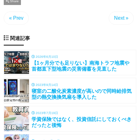
Share
« Prev
Next »
関連記事
2026年6月10日
【1ヶ月分でも足りない】南海トラフ地震や
首都直下型地震の災害備蓄を見直した
2023年9月14日
寝室の二酸化炭素濃度が高いので同時給排気
型の熱交換換気扇を導入した
2023年7月19日
学資保険ではなく、投資信託にしておくべき
だったと後悔