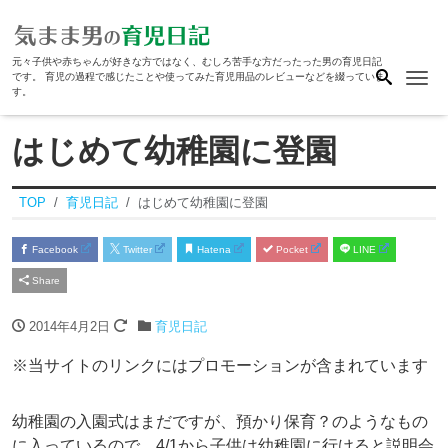
元々子供や赤ちゃんが好きな方ではなく、むしろ苦手な方だったった男の育児日記
Me
です。 育児の過程で感じたことや使ってみた育児用品のレビューなどを綴っていま
す。
はじめて幼稚園に登園
TOP
育児日記
はじめて幼稚園に登園
Facebook
Twitter
Hatena
Pocket
LINE
Share
2014年4月2日
育児日記
※当サイトのリンクにはプロモーションが含まれています
幼稚園の入園式はまだですが、預かり保育？のようなもの
に入っているので、4/1から子供は幼稚園に行けると説明会