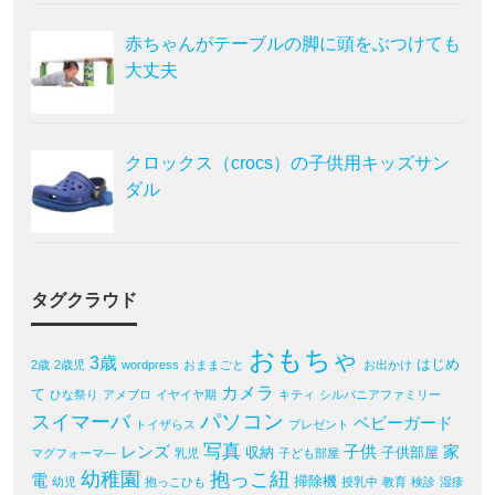
赤ちゃんがテーブルの脚に頭をぶつけても
大丈夫
クロックス（crocs）の子供用キッズサン
ダル
タグクラウド
おもちゃ
3歳
はじめ
2歳
2歳児
wordpress
おままごと
お出かけ
カメラ
て
ひな祭り
アメブロ
イヤイヤ期
キティ
シルバニアファミリー
パソコン
スイマーバ
ベビーガード
トイザらス
プレゼント
写真
レンズ
子供
家
収納
子供部屋
マグフォーマ―
乳児
子ども部屋
幼稚園
抱っこ紐
電
掃除機
幼児
抱っこひも
授乳中
教育
検診
湿疹