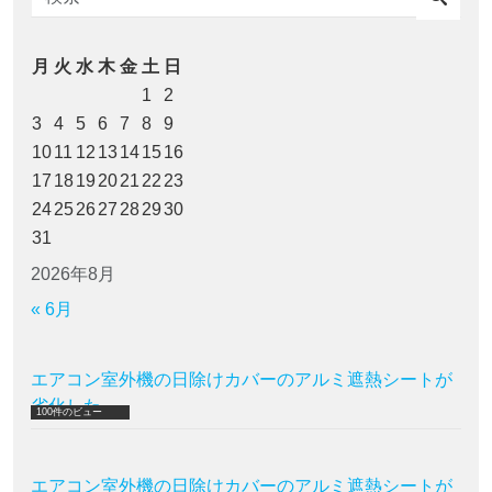
月
火
水
木
金
土
日
1
2
3
4
5
6
7
8
9
10
11
12
13
14
15
16
17
18
19
20
21
22
23
24
25
26
27
28
29
30
31
2026年8月
« 6月
エアコン室外機の日除けカバーのアルミ遮熱シートが
劣化した
100件のビュー
エアコン室外機の日除けカバーのアルミ遮熱シートが