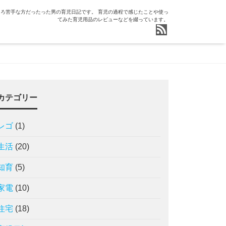
ろ苦手な方だったった男の育児日記です。 育児の過程で感じたことや使っ
てみた育児用品のレビューなどを綴っています。
カテゴリー
レゴ
(1)
生活
(20)
知育
(5)
家電
(10)
住宅
(18)