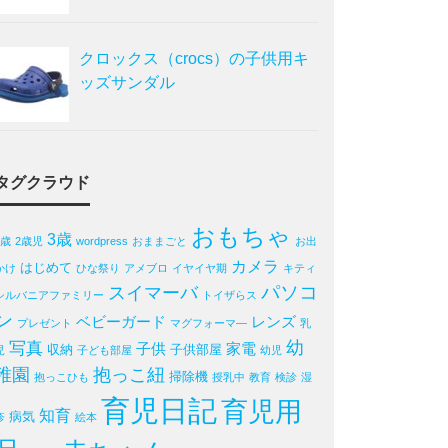
クロックス（crocs）の子供用キ
ッズサンダル
タグクラウド
おもちゃ
3歳
2歳
2歳児
wordpress
おままごと
お出
カメラ
はじめて
かけ
ひな祭り
アメブロ
イヤイヤ期
キティ
パソコ
スイマーバ
シルバニアファミリー
トイザらス
ン
ベビーガード
レンズ
プレゼント
マグフォーマ―
乳
写真
幼
子供
家電
収納
子供部屋
児
子ども部屋
幼児
稚園
抱っこ紐
掃除機
抱っこひも
授乳中
教育
検診
湿
育児日記
育児用
知育
病気
疹
絵本