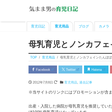
育児日記
育児用品
ブログ
カメラ
母乳育児とノンカフェ
TOP
育児用品
母乳育児とノンカフェインたんぽぽ
Facebook
Twitter
Hatena
2012年7月8日
育児用品
,
過去記事
※当サイトのリンクにはプロモーションが含
出産・入院した病院が母乳育児を推奨してい