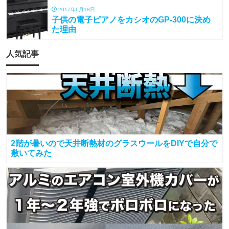
2017年6月18日
子供の電子ピアノをカシオのGP-300に決め
た理由
人気記事
2階が暑いので天井断熱材のグラスウールをDIYで自分で
敷いてみた