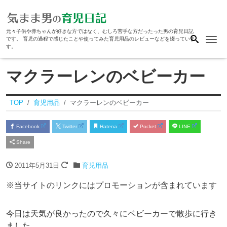
元々子供や赤ちゃんが好きな方ではなく、むしろ苦手な方だったった男の育児日記
Me
です。 育児の過程で感じたことや使ってみた育児用品のレビューなどを綴っていま
す。
マクラーレンのベビーカー
TOP
育児用品
マクラーレンのベビーカー
Facebook
Twitter
Hatena
Pocket
LINE
Share
2011年5月31日
育児用品
※当サイトのリンクにはプロモーションが含まれています
今日は天気が良かったので久々にベビーカーで散歩に行き
ました。