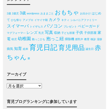
おもちゃ
3歳
はじめ
2歳
2歳児
wordpress
おままごと
お出かけ
カメラ
て
ひな祭り
アメブロ
イヤイヤ期
キティ
シルバニアファミリー
パソコン
スイマーバ
ベビーガード
トイザらス
プレゼント
写真
レンズ
子供
家
収納
子供部屋
マグフォーマ―
乳児
子ども部屋
幼稚園
抱っこ紐
電
掃除機
幼児
抱っこひも
授乳中
教育
検診
湿疹
育児日記
育児用品
赤
知育
病気
絵本
誕生日
ちゃん
車
アーカイブ
育児ブログランキングに参加しています