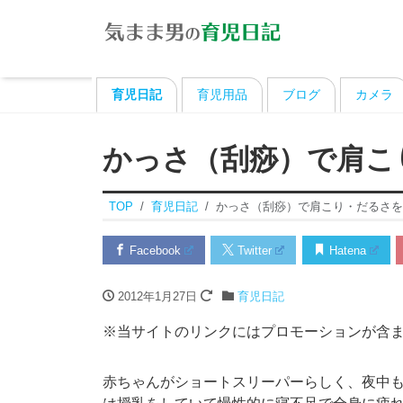
育児日記
育児用品
ブログ
カメラ
かっさ（刮痧）で肩こ
TOP
育児日記
かっさ（刮痧）で肩こり・だるさを
Facebook
Twitter
Hatena
2012年1月27日
育児日記
※当サイトのリンクにはプロモーションが含
赤ちゃんがショートスリーパーらしく、夜中も