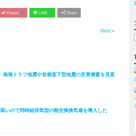
Pocket
LINE
Share
Next »
】南海トラフ地震や首都直下型地震の災害備蓄を見直
が高いので同時給排気型の熱交換換気扇を導入した