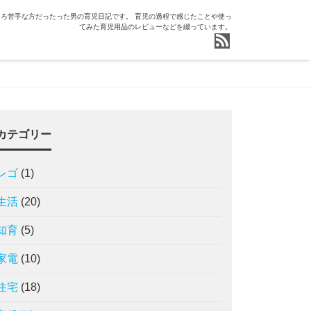
ろ苦手な方だったった男の育児日記です。 育児の過程で感じたことや使っ
てみた育児用品のレビューなどを綴っています。
カテゴリー
レゴ
(1)
生活
(20)
知育
(5)
家電
(10)
住宅
(18)