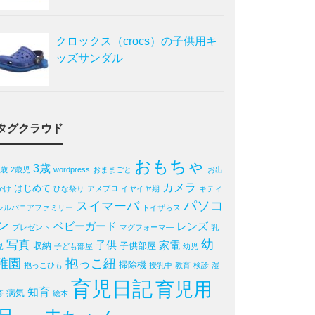
クロックス（crocs）の子供用キ
ッズサンダル
タグクラウド
おもちゃ
3歳
2歳
2歳児
wordpress
おままごと
お出
カメラ
はじめて
かけ
ひな祭り
アメブロ
イヤイヤ期
キティ
パソコ
スイマーバ
シルバニアファミリー
トイザらス
ン
ベビーガード
レンズ
プレゼント
マグフォーマ―
乳
写真
幼
子供
家電
収納
子供部屋
児
子ども部屋
幼児
稚園
抱っこ紐
掃除機
抱っこひも
授乳中
教育
検診
湿
育児日記
育児用
知育
病気
疹
絵本