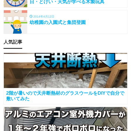
日・とけい・天気が学べる木製玩具
2014年4月12日
幼稚園の入園式と集団登園
人気記事
2階が暑いので天井断熱材のグラスウールをDIYで自分で
敷いてみた