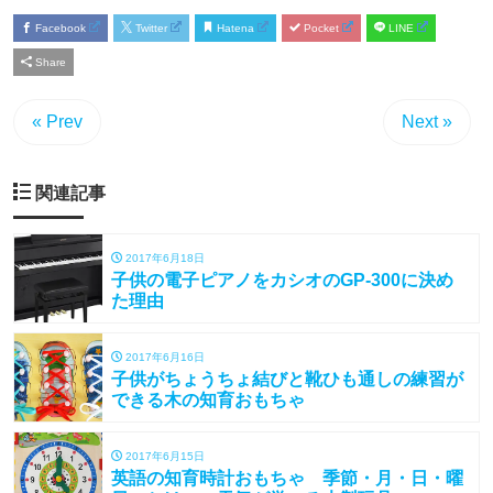
Facebook
Twitter
Hatena
Pocket
LINE
Share
« Prev
Next »
関連記事
2017年6月18日
子供の電子ピアノをカシオのGP-300に決め
た理由
2017年6月16日
子供がちょうちょ結びと靴ひも通しの練習が
できる木の知育おもちゃ
2017年6月15日
英語の知育時計おもちゃ 季節・月・日・曜