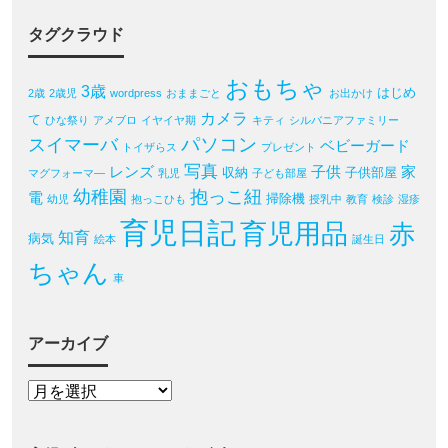
タグクラウド
おもちゃ
3歳
はじめ
2歳
2歳児
wordpress
おままごと
お出かけ
カメラ
て
ひな祭り
アメブロ
イヤイヤ期
キティ
シルバニアファミリー
パソコン
スイマーバ
ベビーガード
トイザらス
プレゼント
写真
レンズ
子供
家
収納
子供部屋
マグフォーマ―
乳児
子ども部屋
幼稚園
抱っこ紐
電
掃除機
幼児
抱っこひも
授乳中
教育
検診
湿疹
育児日記
育児用品
赤
知育
病気
絵本
誕生日
ちゃん
車
アーカイブ