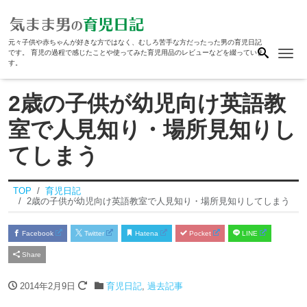
元々子供や赤ちゃんが好きな方ではなく、むしろ苦手な方だったった男の育児日記
Me
です。 育児の過程で感じたことや使ってみた育児用品のレビューなどを綴っていま
す。
2歳の子供が幼児向け英語教
室で人見知り・場所見知りし
てしまう
TOP
育児日記
2歳の子供が幼児向け英語教室で人見知り・場所見知りしてしまう
Facebook
Twitter
Hatena
Pocket
LINE
Share
2014年2月9日
育児日記
,
過去記事