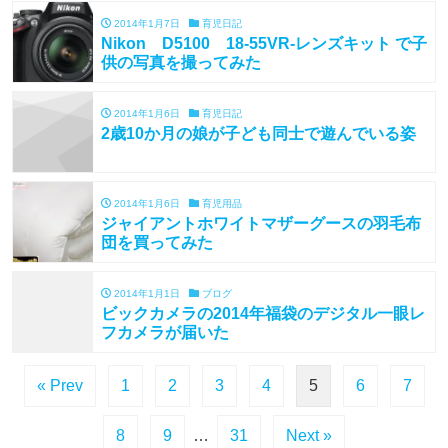
2014年1月7日
育児日記
Nikon D5100 18-55VR-レンズキット で子
供の写真を撮ってみた
2014年1月6日
育児日記
2歳10か月の娘が子ども同士で遊んでいる姿
2014年1月6日
育児用品
ジャイアントホワイトマザーグースの羽毛布
団を買ってみた
2014年1月1日
ブログ
ビックカメラの2014年福袋のデジタル一眼レ
フカメラが届いた
« Prev
1
2
3
4
5
6
7
8
9
…
31
Next »