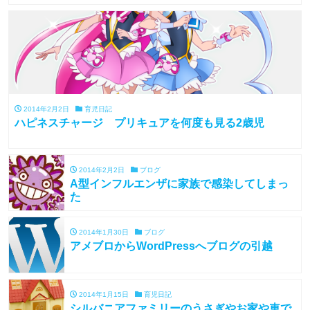
2014年2月2日
育児日記
ハピネスチャージ プリキュアを何度も見る2歳児
2014年2月2日
ブログ
A型インフルエンザに家族で感染してしまっ
た
2014年1月30日
ブログ
アメブロからWordPressへブログの引越
2014年1月15日
育児日記
シルバニアファミリーのうさぎやお家や車で