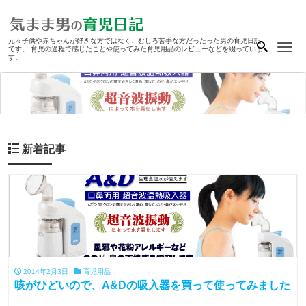
元々子供や赤ちゃんが好きな方ではなく、むしろ苦手な方だったった男の育児日記
Me
です。 育児の過程で感じたことや使ってみた育児用品のレビューなどを綴っていま
す。
新着記事
2014年2月3日
育児用品
咳がひどいので、A&Dの吸入器を買って使ってみました