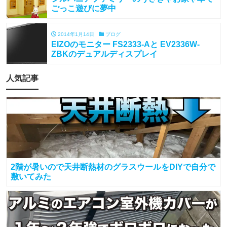
ごっこ遊びに夢中
2014年1月14日
ブログ
EIZOのモニター FS2333-Aと EV2336W-
ZBKのデュアルディスプレイ
人気記事
2階が暑いので天井断熱材のグラスウールをDIYで自分で
敷いてみた