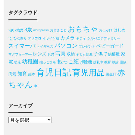
タグクラウド
おもちゃ
3歳
はじめ
2歳
2歳児
wordpress
おままごと
お出かけ
カメラ
て
ひな祭り
アメブロ
イヤイヤ期
キティ
シルバニアファミリー
パソコン
スイマーバ
ベビーガード
トイザらス
プレゼント
写真
レンズ
子供
家
収納
子供部屋
マグフォーマ―
乳児
子ども部屋
幼稚園
抱っこ紐
電
掃除機
幼児
抱っこひも
授乳中
教育
検診
湿疹
育児日記
育児用品
赤
知育
病気
絵本
誕生日
ちゃん
車
アーカイブ