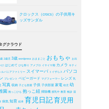
クロックス（crocs）の子供用キ
ッズサンダル
タグクラウド
おもちゃ
3歳
2歳
2歳児
wordpress
おままごと
お出
カメラ
はじめて
かけ
ひな祭り
アメブロ
イヤイヤ期
キティ
パソコ
スイマーバ
シルバニアファミリー
トイザらス
ン
ベビーガード
レンズ
プレゼント
マグフォーマ―
乳
写真
幼
子供
家電
収納
子供部屋
児
子ども部屋
幼児
稚園
抱っこ紐
掃除機
抱っこひも
授乳中
教育
検診
湿
育児日記
育児用
知育
病気
疹
絵本