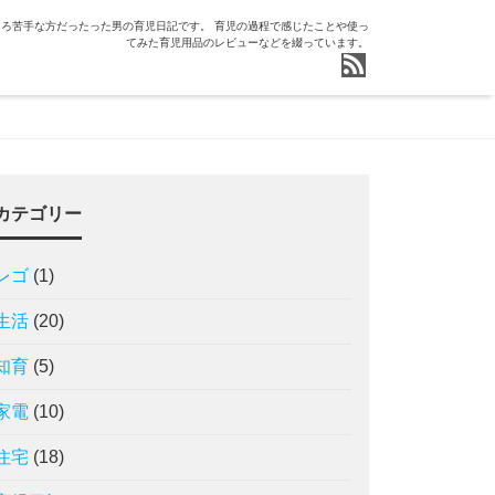
ろ苦手な方だったった男の育児日記です。 育児の過程で感じたことや使っ
てみた育児用品のレビューなどを綴っています。
カテゴリー
レゴ
(1)
生活
(20)
知育
(5)
家電
(10)
住宅
(18)