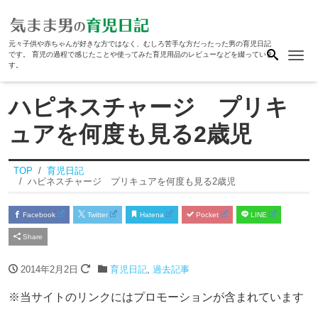
元々子供や赤ちゃんが好きな方ではなく、むしろ苦手な方だったった男の育児日記
Me
です。 育児の過程で感じたことや使ってみた育児用品のレビューなどを綴っていま
す。
ハピネスチャージ プリキ
ュアを何度も見る2歳児
TOP
育児日記
ハピネスチャージ プリキュアを何度も見る2歳児
Facebook
Twitter
Hatena
Pocket
LINE
Share
2014年2月2日
育児日記
,
過去記事
※当サイトのリンクにはプロモーションが含まれています