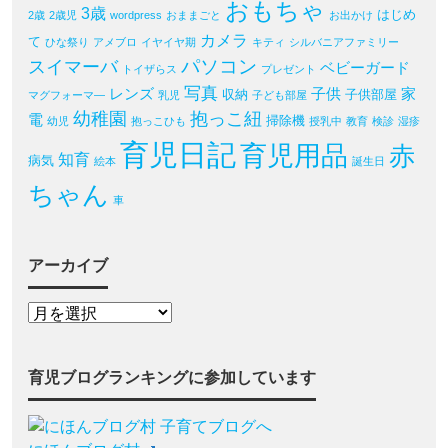
おもちゃ
3歳
はじめ
2歳
2歳児
wordpress
おままごと
お出かけ
カメラ
て
ひな祭り
アメブロ
イヤイヤ期
キティ
シルバニアファミリー
パソコン
スイマーバ
ベビーガード
トイザらス
プレゼント
写真
レンズ
子供
家
収納
子供部屋
マグフォーマ―
乳児
子ども部屋
幼稚園
抱っこ紐
電
掃除機
幼児
抱っこひも
授乳中
教育
検診
湿疹
育児日記
育児用品
赤
知育
病気
絵本
誕生日
ちゃん
車
アーカイブ
育児ブログランキングに参加しています