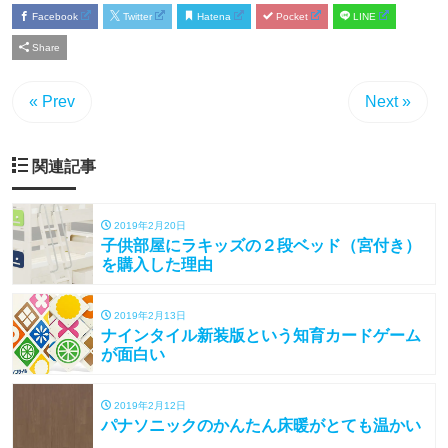
Facebook
Twitter
Hatena
Pocket
LINE
Share
« Prev
Next »
関連記事
2019年2月20日
子供部屋にラキッズの２段ベッド（宮付き）
を購入した理由
2019年2月13日
ナインタイル新装版という知育カードゲーム
が面白い
2019年2月12日
パナソニックのかんたん床暖がとても温かい