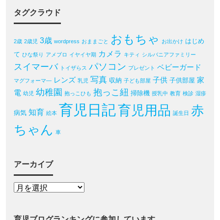
タグクラウド
おもちゃ
3歳
はじめ
2歳
2歳児
wordpress
おままごと
お出かけ
カメラ
て
ひな祭り
アメブロ
イヤイヤ期
キティ
シルバニアファミリー
パソコン
スイマーバ
ベビーガード
トイザらス
プレゼント
写真
レンズ
子供
家
収納
子供部屋
マグフォーマ―
乳児
子ども部屋
幼稚園
抱っこ紐
電
掃除機
幼児
抱っこひも
授乳中
教育
検診
湿疹
育児日記
育児用品
赤
知育
病気
絵本
誕生日
ちゃん
車
アーカイブ
育児ブログランキングに参加しています