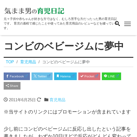
元々子供や赤ちゃんが好きな方ではなく、むしろ苦手な方だったった男の育児日記
Me
です。 育児の過程で感じたことや使ってみた育児用品のレビューなどを綴っていま
す。
コンビのベビージムに夢中
TOP
育児用品
コンビのベビージムに夢中
Facebook
Twitter
Hatena
Pocket
LINE
Share
2011年6月25日
育児用品
※当サイトのリンクにはプロモーションが含まれています
少し前にコンビのベビージムに反応し出したという記事を
書きましたが、わずか10日ほどで反応がどんどん変わって