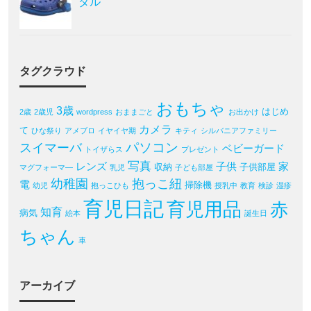
ダル
タグクラウド
おもちゃ
3歳
はじめ
2歳
2歳児
wordpress
おままごと
お出かけ
カメラ
て
ひな祭り
アメブロ
イヤイヤ期
キティ
シルバニアファミリー
パソコン
スイマーバ
ベビーガード
トイザらス
プレゼント
写真
レンズ
子供
家
収納
子供部屋
マグフォーマ―
乳児
子ども部屋
幼稚園
抱っこ紐
電
掃除機
幼児
抱っこひも
授乳中
教育
検診
湿疹
育児日記
育児用品
赤
知育
病気
絵本
誕生日
ちゃん
車
アーカイブ