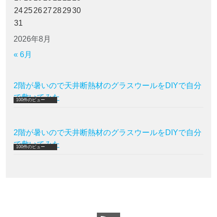
24
25
26
27
28
29
30
31
2026年8月
« 6月
2階が暑いので天井断熱材のグラスウールをDIYで自分
で敷いてみた
100件のビュー
2階が暑いので天井断熱材のグラスウールをDIYで自分
で敷いてみた
100件のビュー