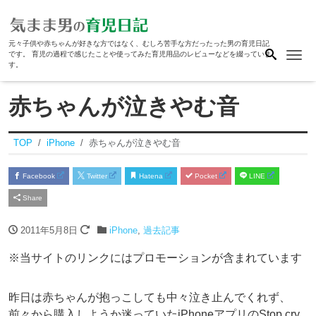
元々子供や赤ちゃんが好きな方ではなく、むしろ苦手な方だったった男の育児日記
Me
です。 育児の過程で感じたことや使ってみた育児用品のレビューなどを綴っていま
す。
赤ちゃんが泣きやむ音
TOP
iPhone
赤ちゃんが泣きやむ音
Facebook
Twitter
Hatena
Pocket
LINE
Share
2011年5月8日
iPhone
,
過去記事
※当サイトのリンクにはプロモーションが含まれています
昨日は赤ちゃんが抱っこしても中々泣き止んでくれず、
前々から購入しようか迷っていたiPhoneアプリのStop cry