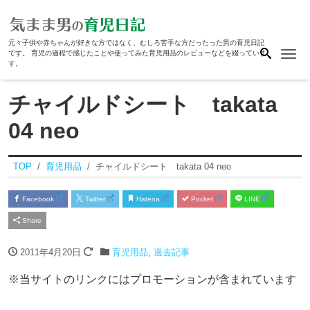
元々子供や赤ちゃんが好きな方ではなく、むしろ苦手な方だったった男の育児日記
Me
です。 育児の過程で感じたことや使ってみた育児用品のレビューなどを綴っていま
す。
チャイルドシート takata
04 neo
TOP
育児用品
チャイルドシート takata 04 neo
Facebook
Twitter
Hatena
Pocket
LINE
Share
2011年4月20日
育児用品
,
過去記事
※当サイトのリンクにはプロモーションが含まれています