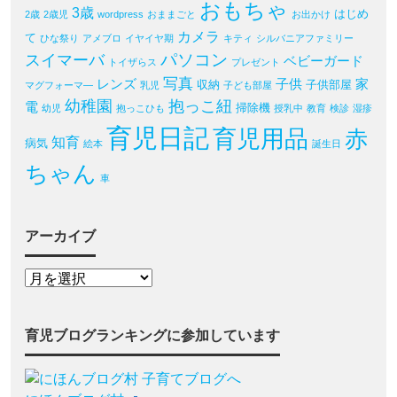
おもちゃ
3歳
はじめ
2歳
2歳児
wordpress
おままごと
お出かけ
カメラ
て
ひな祭り
アメブロ
イヤイヤ期
キティ
シルバニアファミリー
パソコン
スイマーバ
ベビーガード
トイザらス
プレゼント
写真
レンズ
子供
家
収納
子供部屋
マグフォーマ―
乳児
子ども部屋
幼稚園
抱っこ紐
電
掃除機
幼児
抱っこひも
授乳中
教育
検診
湿疹
育児日記
育児用品
赤
知育
病気
絵本
誕生日
ちゃん
車
アーカイブ
育児ブログランキングに参加しています