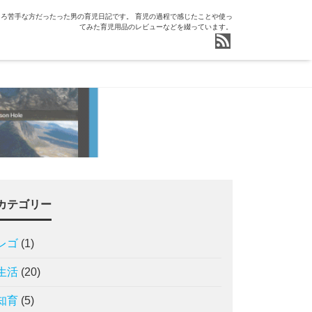
ろ苦手な方だったった男の育児日記です。 育児の過程で感じたことや使っ
てみた育児用品のレビューなどを綴っています。
カテゴリー
レゴ
(1)
生活
(20)
知育
(5)