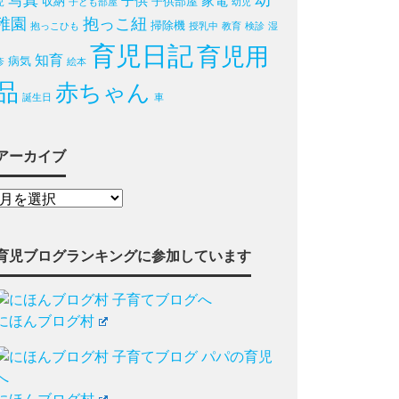
写真
幼
子供
家電
収納
子供部屋
児
子ども部屋
幼児
稚園
抱っこ紐
掃除機
抱っこひも
授乳中
教育
検診
湿
育児日記
育児用
知育
病気
疹
絵本
品
赤ちゃん
誕生日
車
アーカイブ
育児ブログランキングに参加しています
にほんブログ村