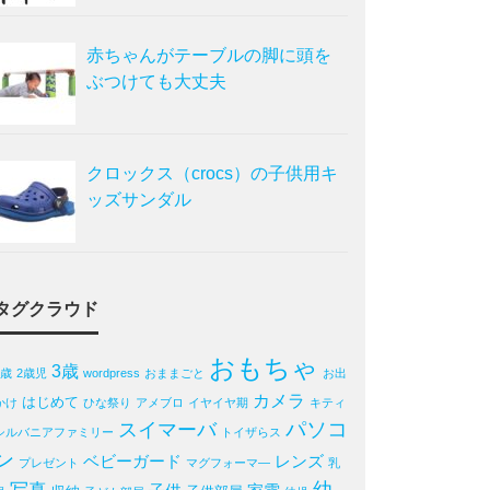
赤ちゃんがテーブルの脚に頭を
ぶつけても大丈夫
クロックス（crocs）の子供用キ
ッズサンダル
タグクラウド
おもちゃ
3歳
2歳
2歳児
wordpress
おままごと
お出
カメラ
はじめて
かけ
ひな祭り
アメブロ
イヤイヤ期
キティ
パソコ
スイマーバ
シルバニアファミリー
トイザらス
ン
ベビーガード
レンズ
プレゼント
マグフォーマ―
乳