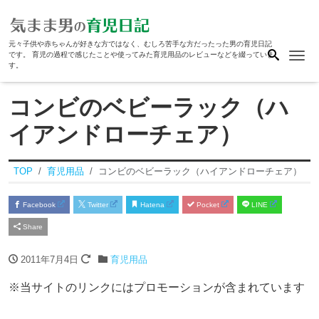
元々子供や赤ちゃんが好きな方ではなく、むしろ苦手な方だったった男の育児日記
Me
です。 育児の過程で感じたことや使ってみた育児用品のレビューなどを綴っていま
す。
コンビのベビーラック（ハ
イアンドローチェア）
TOP
育児用品
コンビのベビーラック（ハイアンドローチェア）
Facebook
Twitter
Hatena
Pocket
LINE
Share
2011年7月4日
育児用品
※当サイトのリンクにはプロモーションが含まれています