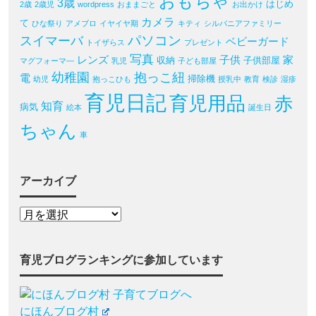
おもちゃ
3歳
はじめ
2歳
2歳児
wordpress
おままごと
お出かけ
カメラ
て
ひな祭り
アメブロ
イヤイヤ期
キティ
シルバニアファミリー
パソコン
スイマーバ
ベビーガード
トイザらス
プレゼント
写真
レンズ
子供
家
収納
子供部屋
マグフォーマ―
乳児
子ども部屋
幼稚園
抱っこ紐
電
掃除機
幼児
抱っこひも
授乳中
教育
検診
湿疹
育児日記
育児用品
赤
知育
病気
絵本
誕生日
ちゃん
車
アーカイブ
育児ブログランキングに参加しています
にほんブログ村