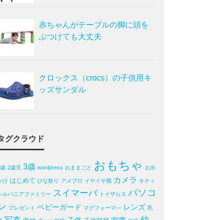
赤ちゃんがテーブルの脚に頭を
ぶつけても大丈夫
クロックス（crocs）の子供用キ
ッズサンダル
タグクラウド
おもちゃ
3歳
2歳
2歳児
wordpress
おままごと
お出
カメラ
はじめて
かけ
ひな祭り
アメブロ
イヤイヤ期
キティ
パソコ
スイマーバ
シルバニアファミリー
トイザらス
ン
ベビーガード
レンズ
プレゼント
マグフォーマ―
乳