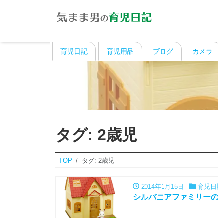
育児日記
育児用品
ブログ
カメラ
タグ:
2歳児
TOP
タグ:
2歳児
2014年1月15日
育児日
シルバニアファミリー