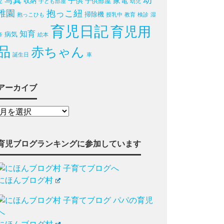
写真
幼
子供
家電
収納
子供部屋
児
子ども部屋
幼児
稚園
抱っこ紐
掃除機
抱っこひも
授乳中
教育
検診
湿
育児日記
育児用
知育
病気
疹
絵本
品
赤ちゃん
誕生日
車
アーカイブ
育児ブログランキングに参加しています
にほんブログ村