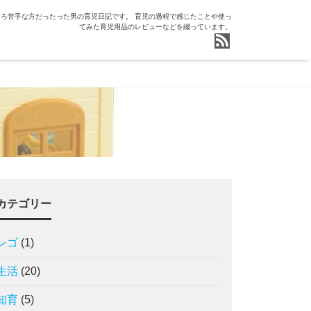
ろ苦手な方だったった男の育児日記です。 育児の過程で感じたことや使っ
てみた育児用品のレビューなどを綴っています。
カテゴリー
レゴ
(1)
生活
(20)
知育
(5)