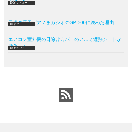
劣化した
100件のビュー
子供の電子ピアノをカシオのGP-300に決めた理由
100件のビュー
エアコン室外機の日除けカバーのアルミ遮熱シートが
劣化した
100件のビュー