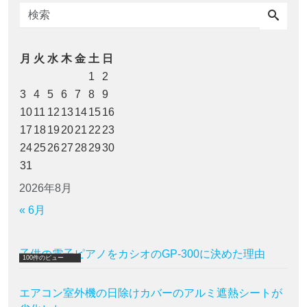
月
火
水
木
金
土
日
1
2
3
4
5
6
7
8
9
10
11
12
13
14
15
16
17
18
19
20
21
22
23
24
25
26
27
28
29
30
31
2026年8月
« 6月
子供の電子ピアノをカシオのGP-300に決めた理由
100件のビュー
エアコン室外機の日除けカバーのアルミ遮熱シートが