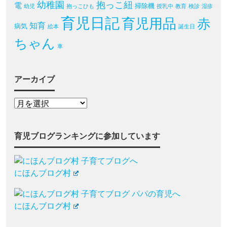
幼稚園
抱っこ紐
電
掃除機
幼児
抱っこひも
授乳中
教育
検診
湿疹
育児日記
育児用品
赤
知育
病気
絵本
誕生日
ちゃん
車
アーカイブ
育児ブログランキングに参加しています
にほんブログ村
にほんブログ村