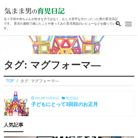
元々子供や赤ちゃんが好きな方ではなく、むしろ苦手な方だったった男の育児日記
Me
です。 育児の過程で感じたことや使ってみた育児用品のレビューなどを綴っていま
す。
タグ:
マグフォーマ―
TOP
タグ:
マグフォーマ―
2013年12月31日
育児日記
子どもにとって3回目のお正月
人気記事