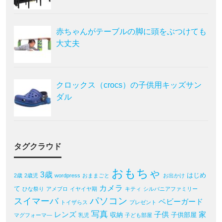
赤ちゃんがテーブルの脚に頭をぶつけても
大丈夫
クロックス（crocs）の子供用キッズサン
ダル
タグクラウド
おもちゃ
3歳
はじめ
2歳
2歳児
wordpress
おままごと
お出かけ
カメラ
て
ひな祭り
アメブロ
イヤイヤ期
キティ
シルバニアファミリー
パソコン
スイマーバ
ベビーガード
トイザらス
プレゼント
写真
レンズ
子供
家
収納
子供部屋
マグフォーマ―
乳児
子ども部屋